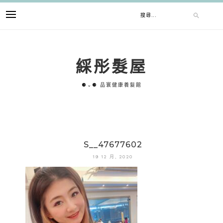
跳
搜
至
主
要
尋
內
綵彤髮屋
容
關
⚈⌄⚈ 品寰健康養髮館
鍵
字:
S__47677602
19 12 月, 2020