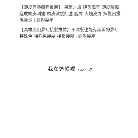
【頭皮保養療程推薦】 帛琉之旅 絕美海景 頭皮曬傷
造成頭皮刺痛 頭皮敏感紅腫 脫屑 大塊皮屑 掉髮困擾
毛囊炎 | 綵彤髮屋
【高雄鳳山夢幻接髮推薦】不漂髮也能有超美的夢幻
特殊色 特殊色接髮 接長接厚 | 綵彤髮屋
我在這裡喔 •⩊• ღ