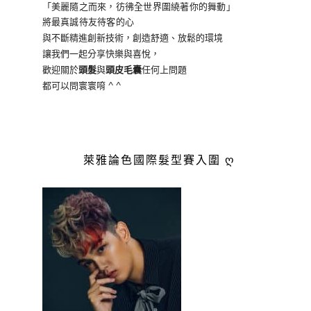
「美麗隨之而來，彷彿全世界
圍繞著你的舞動」
將最真誠待友待客的心
與不斷精進創新技術，創造舒適、放鬆的環境
讓我們一起分享快樂與喜悅，
歡迎關於
頭髮
與
頭皮毛囊
任何上問題
都可以問寰寰唷 ^ ^
萊雅論色國際髮型賽入圍 ღ