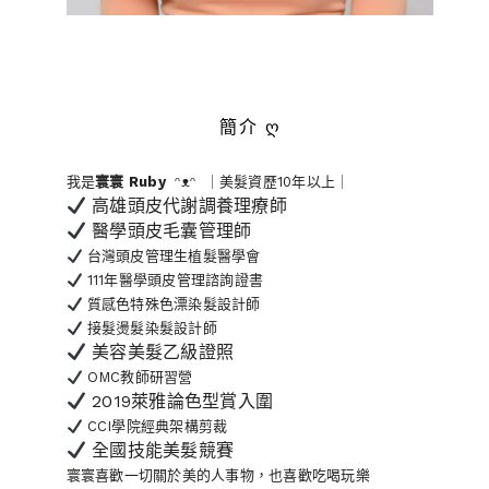
簡介 ღ
我是
寰寰
Ruby
ᵔᴥᵔ ｜美髮資歷10年以上｜
高雄頭皮代謝調養理療師
醫學頭皮毛囊管理師
台灣頭皮管理生植髮醫學會
111年醫學頭皮管理諮詢證書
質感色特殊色漂染髮設計師
接髮燙髮染髮設計師
美容美髮乙級證照
OMC教師研習營
2019萊雅論色型賞入圍
CCI學院經典架構剪裁
全國技能美髮競賽
寰寰喜歡一切關於美的人事物
，也喜歡吃喝玩樂