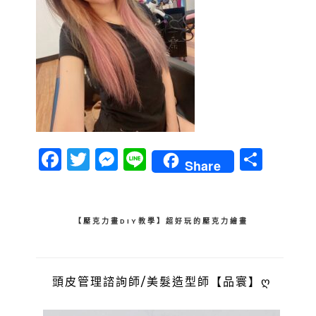
Facebook
Twitter
Messenger
Line
分
Share
享
文
【壓克力畫DIY教學】超好玩的壓克力繪畫
章
導
頭皮管理諮詢師/美髮造型師【品寰】ღ
覽