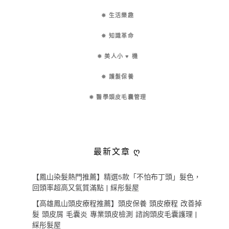
✵ 生活樂趣
✵ 知識革命
✵ 美人小 ♥ 機
✵ 護髮保養
✵ 醫學頭皮毛囊管理
最新文章 ღ
【鳳山染髮熱門推薦】精選5款「不怕布丁頭」髮色，
回頭率超高又氣質滿點 | 綵彤髮屋
【高雄鳳山頭皮療程推薦】頭皮保養 頭皮療程 改善掉
髮 頭皮屑 毛囊炎 專業頭皮檢測 諮詢頭皮毛囊護理 |
綵彤髮屋