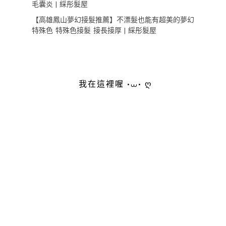
毛囊炎 | 綵彤髮屋
【高雄鳳山夢幻接髮推薦】不漂髮也能有超美的夢幻
特殊色 特殊色接髮 接長接厚 | 綵彤髮屋
我在這裡喔 •⩊• ღ