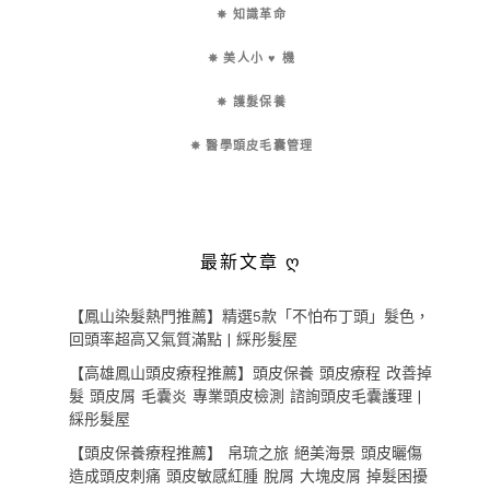
✵ 知識革命
✵ 美人小 ♥ 機
✵ 護髮保養
✵ 醫學頭皮毛囊管理
最新文章 ღ
【鳳山染髮熱門推薦】精選5款「不怕布丁頭」髮色，
回頭率超高又氣質滿點 | 綵彤髮屋
【高雄鳳山頭皮療程推薦】頭皮保養 頭皮療程 改善掉
髮 頭皮屑 毛囊炎 專業頭皮檢測 諮詢頭皮毛囊護理 |
綵彤髮屋
【頭皮保養療程推薦】 帛琉之旅 絕美海景 頭皮曬傷
造成頭皮刺痛 頭皮敏感紅腫 脫屑 大塊皮屑 掉髮困擾