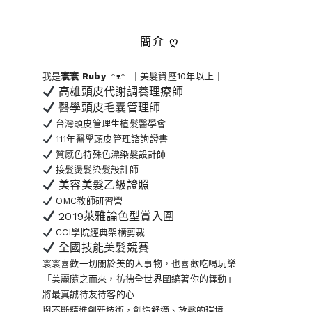
簡介 ღ
我是
寰寰
Ruby
ᵔᴥᵔ ｜美髮資歷10年以上｜
高雄頭皮代謝調養理療師
醫學頭皮毛囊管理師
台灣頭皮管理生植髮醫學會
111年醫學頭皮管理諮詢證書
質感色特殊色漂染髮設計師
接髮燙髮染髮設計師
美容美髮乙級證照
OMC教師研習營
2019萊雅論色型賞入圍
CCI學院經典架構剪裁
全國技能美髮競賽
寰寰喜歡一切關於美的人事物
，也喜歡吃喝玩樂
「美麗隨之而來，彷彿全世界
圍繞著你的舞動」
將最真誠待友待客的心
與不斷精進創新技術，創造舒適、放鬆的環境