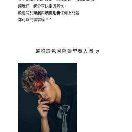
讓我們一起分享快樂與喜悅，
歡迎關於
頭髮
與
頭皮毛囊
任何上問題
都可以問寰寰唷 ^ ^
萊雅論色國際髮型賽入圍 ღ