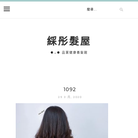
跳
搜
至
主
要
尋
內
綵彤髮屋
容
關
⚈⌄⚈ 品寰健康養髮館
鍵
字:
1092
25 3 月, 2020