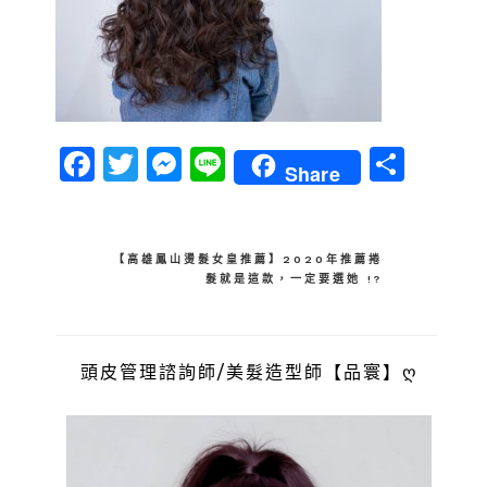
Facebook
Twitter
Messenger
Line
分
Share
享
文
【高雄鳳山燙髮女皇推薦】2020年推薦捲
髮就是這款，一定要選她 !?
章
導
覽
頭皮管理諮詢師/美髮造型師【品寰】ღ