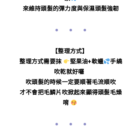
來維持頭髮的彈力度與保濕頭髮強韌
✵ ✵ ✵
【整理方式】
整理方式需要抹
堅果油+軟蠟
手繞
吹乾就好囉
吹頭髮的時候一定要順著毛流順吹
才不會把毛鱗片吹掀起來顯得頭髮毛燥
唷
✵ ✵ ✵