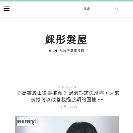
綵彤髮屋
⚈⌄⚈ 品寰健康養髮館
✵ 美人小 ♥ 機
【 高雄鳳山燙髮推薦 】過渡期該怎麼辦，原來
燙捲可以改善我過渡期的困擾 ~~
7 1 月, 2019