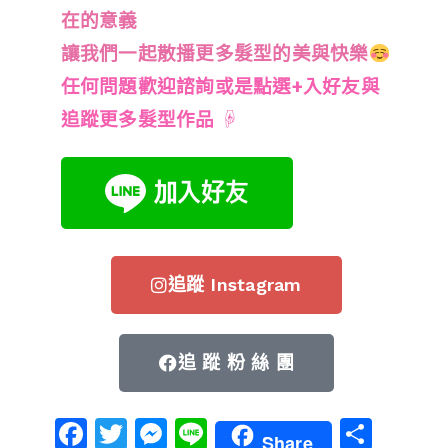
在的意義
讓我們一起散播更多髮型的美與快樂
任何問題歡迎諮詢或是點選+入好友與
追蹤更多髮型作品
☟
追蹤 Instagram
追 蹤 粉 絲 團
Facebook
Twitter
Messenger
Line
分
Share