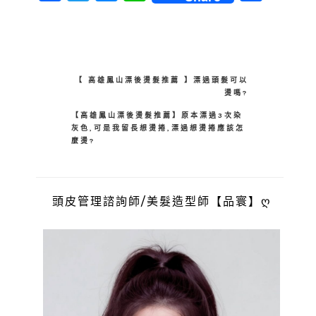
享
【 高雄鳳山漂後燙髮推薦 】漂過頭髮可以
燙嗎?
【高雄鳳山漂後燙髮推薦】原本漂過3次染
灰色,可是我留長想燙捲,漂過想燙捲應該怎
麼燙?
頭皮管理諮詢師/美髮造型師【品寰】ღ