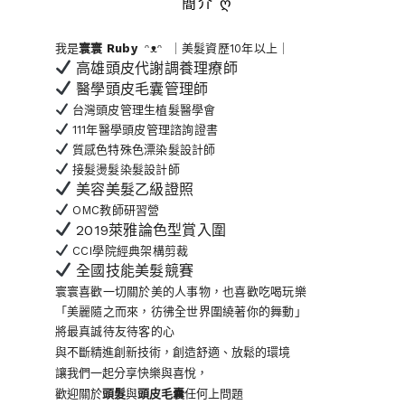
簡介 ღ
我是
寰寰
Ruby
ᵔᴥᵔ ｜美髮資歷10年以上｜
高雄頭皮代謝調養理療師
醫學頭皮毛囊管理師
台灣頭皮管理生植髮醫學會
111年醫學頭皮管理諮詢證書
質感色特殊色漂染髮設計師
接髮燙髮染髮設計師
美容美髮乙級證照
OMC教師研習營
2019萊雅論色型賞入圍
CCI學院經典架構剪裁
全國技能美髮競賽
寰寰喜歡一切關於美的人事物
，也喜歡吃喝玩樂
「美麗隨之而來，彷彿全世界
圍繞著你的舞動」
將最真誠待友待客的心
與不斷精進創新技術，創造舒適、放鬆的環境
讓我們一起分享快樂與喜悅，
歡迎關於
頭髮
與
頭皮毛囊
任何上問題