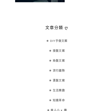
文章分類 ღ
✵ DIY手做文案
✵ 接髮文案
✵ 染髮文案
✵ 流行趨勢
✵ 燙髮文案
✵ 生活樂趣
✵ 知識革命
✵ 美人小 ♥ 機