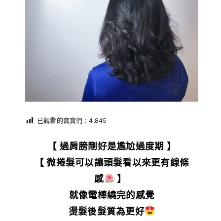
已觀看的寶寶們 :
4,845
【 過肩膀剛好是尷尬過度期 】
【 微捲髮可以讓頭髮看以來更有線條
感
】
就像電棒繞完的感覺
燙髮後髮質為更好