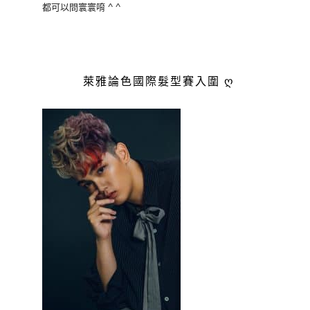
都可以問寰寰唷 ^ ^
萊雅論色國際髮型賽入圍 ღ