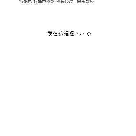
特殊色 特殊色接髮 接長接厚 | 綵彤髮屋
我在這裡喔 •⩊• ღ