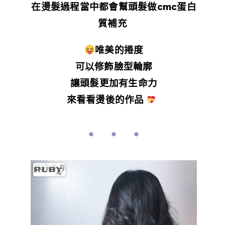
在燙髮過程當中都會幫頭髮做cmc蛋白
質補充
唯美的捲度
可以修飾臉型輪廓
讓頭髮更加有生命力
來看看燙後的作品
✵ ✵ ✵