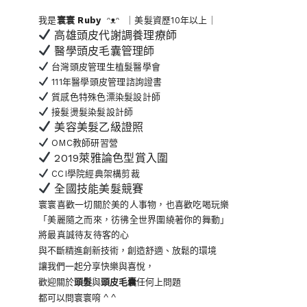
我是
寰寰
Ruby
ᵔᴥᵔ ｜美髮資歷10年以上｜
高雄頭皮代謝調養理療師
醫學頭皮毛囊管理師
台灣頭皮管理生植髮醫學會
111年醫學頭皮管理諮詢證書
質感色特殊色漂染髮設計師
接髮燙髮染髮設計師
美容美髮乙級證照
OMC教師研習營
2019萊雅論色型賞入圍
CCI學院經典架構剪裁
全國技能美髮競賽
寰寰喜歡一切關於美的人事物
，也喜歡吃喝玩樂
「美麗隨之而來，彷彿全世界
圍繞著你的舞動」
將最真誠待友待客的心
與不斷精進創新技術，創造舒適、放鬆的環境
讓我們一起分享快樂與喜悅，
歡迎關於
頭髮
與
頭皮毛囊
任何上問題
都可以問寰寰唷 ^ ^