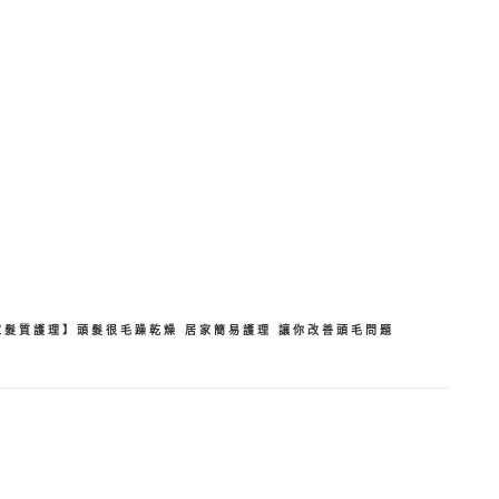
分
享
家髮質護理】頭髮很毛躁乾燥 居家簡易護理 讓你改善頭毛問題