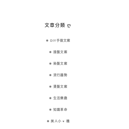
文章分類 ღ
✵ DIY手做文案
✵ 接髮文案
✵ 染髮文案
✵ 流行趨勢
✵ 燙髮文案
✵ 生活樂趣
✵ 知識革命
✵ 美人小 ♥ 機