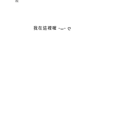
屋
我在這裡喔 •⩊• ღ