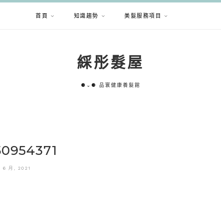
首頁
知識趨勢
美髮服務項目
綵彤髮屋
⚈⌄⚈ 品寰健康養髮館
50954371
8 6 月, 2021