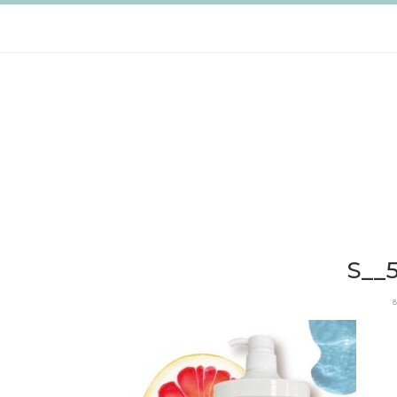
跳
至
主
要
內
容
S__