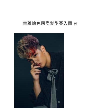
萊雅論色國際髮型賽入圍 ღ