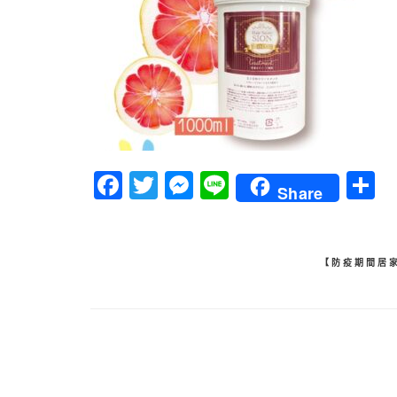
Facebook
Twitter
Messenger
Line
Share
文
【防疫期間居
章
導
覽