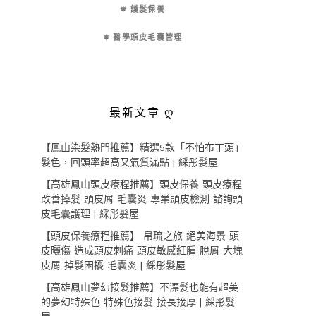
✵ 護髮保養
✵ 醫學頭皮毛囊管理
最新文章 ღ
【鳳山染髮熱門推薦】精選5款「不怕布丁頭」
髮色，回頭率超高又氣質滿點 | 綵彤髮屋
【高雄鳳山頭皮療程推薦】頭皮保養 頭皮療程
改善掉髮 頭皮屑 毛囊炎 專業頭皮檢測 諮詢頭
皮毛囊護理 | 綵彤髮屋
【頭皮保養療程推薦】 帛琉之旅 絕美海景 頭
皮曬傷 造成頭皮刺痛 頭皮敏感紅腫 脫屑 大塊
皮屑 掉髮困擾 毛囊炎 | 綵彤髮屋
【高雄鳳山夢幻接髮推薦】不漂髮也能有超美
的夢幻特殊色 特殊色接髮 接長接厚 | 綵彤髮