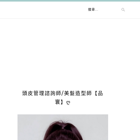
搜
尋
關
鍵
字:
頭皮管理諮詢師/美髮造型師【品
寰】ღ