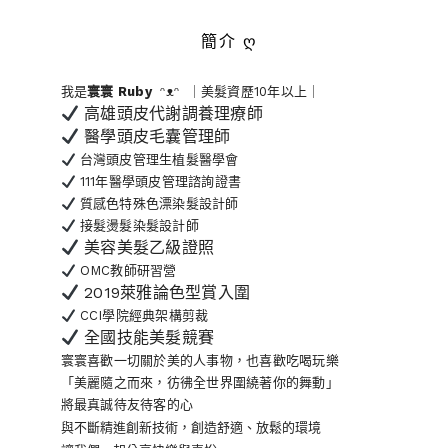
簡介 ღ
我是
寰寰
Ruby
ᵔᴥᵔ ｜美髮資歷10年以上｜
高雄頭皮代謝調養理療師
醫學頭皮毛囊管理師
台灣頭皮管理生植髮醫學會
111年醫學頭皮管理諮詢證書
質感色特殊色漂染髮設計師
接髮燙髮染髮設計師
美容美髮乙級證照
OMC教師研習營
2019萊雅論色型賞入圍
CCI學院經典架構剪裁
全國技能美髮競賽
寰寰喜歡一切關於美的人事物
，也喜歡吃喝玩樂
「美麗隨之而來，彷彿全世界
圍繞著你的舞動」
將最真誠待友待客的心
與不斷精進創新技術，創造舒適、放鬆的環境