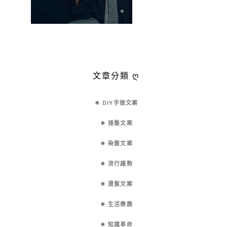
文章分類 ღ
✵ DIY手做文案
✵ 接髮文案
✵ 染髮文案
✵ 流行趨勢
✵ 燙髮文案
✵ 生活樂趣
✵ 知識革命