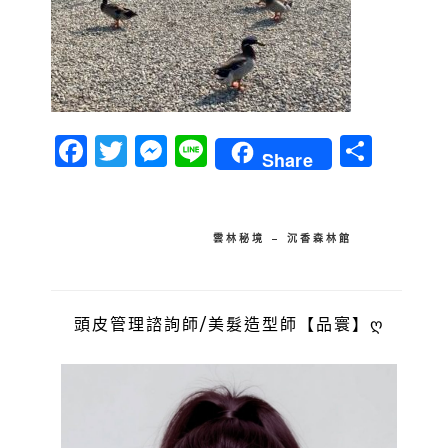
Facebook
Twitter
Messenger
Line
分
Share
享
文
雲林秘境 – 沉香森林館
章
導
頭皮管理諮詢師/美髮造型師【品寰】ღ
覽