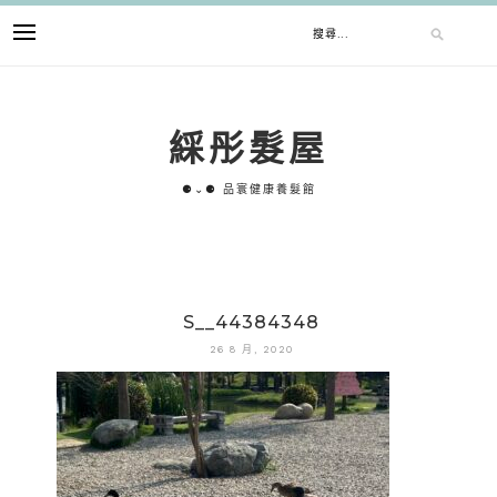
跳
搜
至
主
要
尋
內
綵彤髮屋
容
關
⚈⌄⚈ 品寰健康養髮館
鍵
字:
S__44384348
26 8 月, 2020