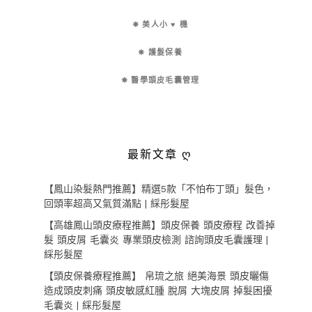
✵ 美人小 ♥ 機
✵ 護髮保養
✵ 醫學頭皮毛囊管理
最新文章 ღ
【鳳山染髮熱門推薦】精選5款「不怕布丁頭」髮色，
回頭率超高又氣質滿點 | 綵彤髮屋
【高雄鳳山頭皮療程推薦】頭皮保養 頭皮療程 改善掉
髮 頭皮屑 毛囊炎 專業頭皮檢測 諮詢頭皮毛囊護理 |
綵彤髮屋
【頭皮保養療程推薦】 帛琉之旅 絕美海景 頭皮曬傷
造成頭皮刺痛 頭皮敏感紅腫 脫屑 大塊皮屑 掉髮困擾
毛囊炎 | 綵彤髮屋