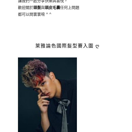
讓我們一起分享快樂與喜悅，
歡迎關於
頭髮
與
頭皮毛囊
任何上問題
都可以問寰寰唷 ^ ^
萊雅論色國際髮型賽入圍 ღ