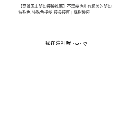
【高雄鳳山夢幻接髮推薦】不漂髮也能有超美的夢幻
特殊色 特殊色接髮 接長接厚 | 綵彤髮屋
我在這裡喔 •⩊• ღ