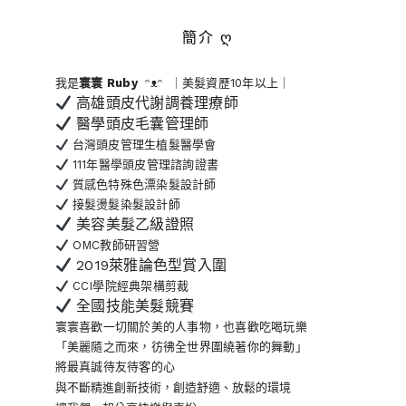
簡介 ღ
我是
寰寰
Ruby
ᵔᴥᵔ ｜美髮資歷10年以上｜
高雄頭皮代謝調養理療師
醫學頭皮毛囊管理師
台灣頭皮管理生植髮醫學會
111年醫學頭皮管理諮詢證書
質感色特殊色漂染髮設計師
接髮燙髮染髮設計師
美容美髮乙級證照
OMC教師研習營
2019萊雅論色型賞入圍
CCI學院經典架構剪裁
全國技能美髮競賽
寰寰喜歡一切關於美的人事物
，也喜歡吃喝玩樂
「美麗隨之而來，彷彿全世界
圍繞著你的舞動」
將最真誠待友待客的心
與不斷精進創新技術，創造舒適、放鬆的環境