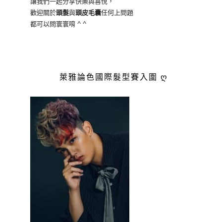
讓我們一起分享快樂與喜悅，
歡迎關於
頭髮
與
頭皮毛囊
任何上問題
都可以問寰寰唷 ^ ^
萊雅論色國際髮型賽入圍 ღ