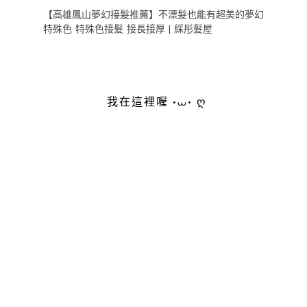
【高雄鳳山夢幻接髮推薦】不漂髮也能有超美的夢幻
特殊色 特殊色接髮 接長接厚 | 綵彤髮屋
我在這裡喔 •⩊• ღ