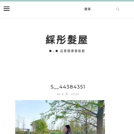
跳
搜
至
主
要
尋
內
綵彤髮屋
容
關
⚈⌄⚈ 品寰健康養髮館
鍵
字:
S__44384351
26 8 月, 2020