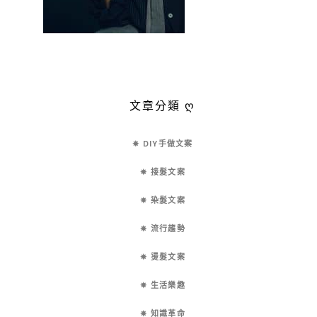
文章分類 ღ
✵ DIY手做文案
✵ 接髮文案
✵ 染髮文案
✵ 流行趨勢
✵ 燙髮文案
✵ 生活樂趣
✵ 知識革命