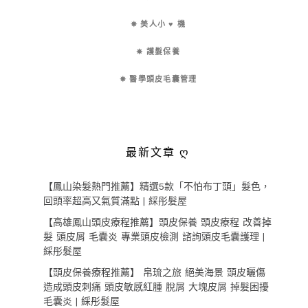
✵ 美人小 ♥ 機
✵ 護髮保養
✵ 醫學頭皮毛囊管理
最新文章 ღ
【鳳山染髮熱門推薦】精選5款「不怕布丁頭」髮色，
回頭率超高又氣質滿點 | 綵彤髮屋
【高雄鳳山頭皮療程推薦】頭皮保養 頭皮療程 改善掉
髮 頭皮屑 毛囊炎 專業頭皮檢測 諮詢頭皮毛囊護理 |
綵彤髮屋
【頭皮保養療程推薦】 帛琉之旅 絕美海景 頭皮曬傷
造成頭皮刺痛 頭皮敏感紅腫 脫屑 大塊皮屑 掉髮困擾
毛囊炎 | 綵彤髮屋