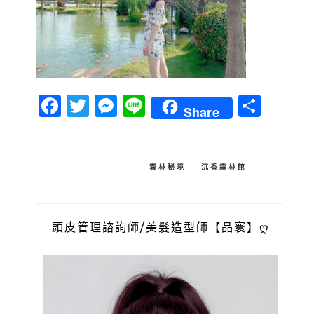
Facebook
Twitter
Messenger
Line
分
Share
享
文
雲林秘境 – 沉香森林館
章
導
頭皮管理諮詢師/美髮造型師【品寰】ღ
覽