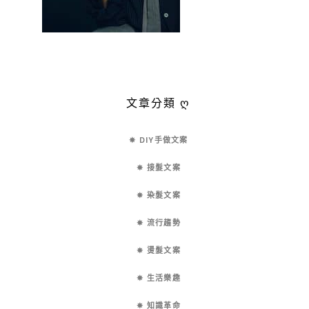
文章分類 ღ
✵ DIY手做文案
✵ 接髮文案
✵ 染髮文案
✵ 流行趨勢
✵ 燙髮文案
✵ 生活樂趣
✵ 知識革命