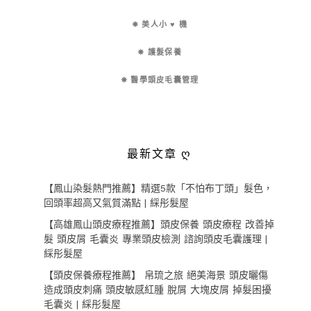
✵ 美人小 ♥ 機
✵ 護髮保養
✵ 醫學頭皮毛囊管理
最新文章 ღ
【鳳山染髮熱門推薦】精選5款「不怕布丁頭」髮色，
回頭率超高又氣質滿點 | 綵彤髮屋
【高雄鳳山頭皮療程推薦】頭皮保養 頭皮療程 改善掉
髮 頭皮屑 毛囊炎 專業頭皮檢測 諮詢頭皮毛囊護理 |
綵彤髮屋
【頭皮保養療程推薦】 帛琉之旅 絕美海景 頭皮曬傷
造成頭皮刺痛 頭皮敏感紅腫 脫屑 大塊皮屑 掉髮困擾
毛囊炎 | 綵彤髮屋