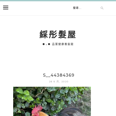
跳
搜
至
主
要
尋
內
綵彤髮屋
容
關
⚈⌄⚈ 品寰健康養髮館
鍵
字:
S__44384369
26 8 月, 2020