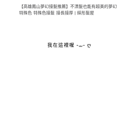
【高雄鳳山夢幻接髮推薦】不漂髮也能有超美的夢幻
特殊色 特殊色接髮 接長接厚 | 綵彤髮屋
我在這裡喔 •⩊• ღ