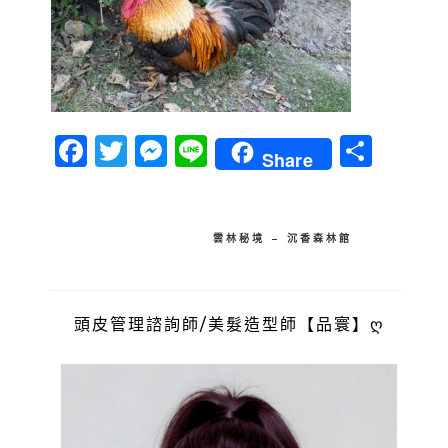
Facebook
Twitter
Messenger
Line
分
Share
享
文
雲林秘境 – 沉香森林館
章
導
頭皮管理諮詢師/美髮造型師【品寰】ღ
覽