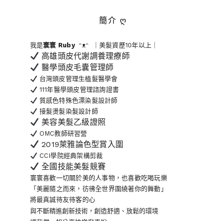
簡介 ღ
我是
寰寰
Ruby
ᵔᴥᵔ ｜美髮資歷10年以上｜
高雄頭皮代謝調養理療師
醫學頭皮毛囊管理師
台灣頭皮管理生植髮醫學會
111年醫學頭皮管理諮詢證書
質感色特殊色漂染髮設計師
接髮燙髮染髮設計師
美容美髮乙級證照
OMC教師研習營
2019萊雅論色型賞入圍
CCI學院經典架構剪裁
全國技能美髮競賽
寰寰喜歡一切關於美的人事物
，也喜歡吃喝玩樂
「美麗隨之而來，彷彿全世界
圍繞著你的舞動」
將最真誠待友待客的心
與不斷精進創新技術，創造舒適、放鬆的環境