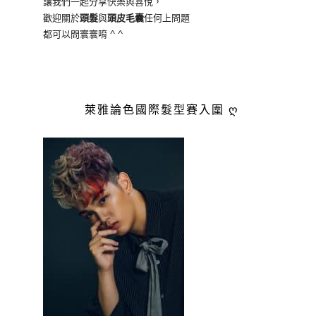
讓我們一起分享快樂與喜悅，
歡迎關於
頭髮
與
頭皮毛囊
任何上問題
都可以問寰寰唷 ^ ^
萊雅論色國際髮型賽入圍 ღ