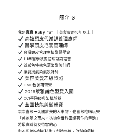
簡介 ღ
我是
寰寰
Ruby
ᵔᴥᵔ ｜美髮資歷10年以上｜
高雄頭皮代謝調養理療師
醫學頭皮毛囊管理師
台灣頭皮管理生植髮醫學會
111年醫學頭皮管理諮詢證書
質感色特殊色漂染髮設計師
接髮燙髮染髮設計師
美容美髮乙級證照
OMC教師研習營
2019萊雅論色型賞入圍
CCI學院經典架構剪裁
全國技能美髮競賽
寰寰喜歡一切關於美的人事物
，也喜歡吃喝玩樂
「美麗隨之而來，彷彿全世界
圍繞著你的舞動」
將最真誠待友待客的心
與不斷精進創新技術，創造舒適、放鬆的環境