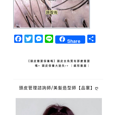
Facebook
Twitter
Messenger
Line
分
Share
享
文
【頭皮需要保養嗎】頭皮去角質有那麼重要
嗎? 頭皮保養大迷失!? ｜綵彤髮屋｜
章
導
覽
頭皮管理諮詢師/美髮造型師【品寰】ღ