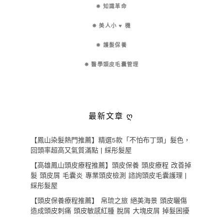
✵ 知識革命
✵ 美人小 ♥ 機
✵ 護髮保養
✵ 醫學頭皮毛囊管理
最新文章 ღ
【鳳山染髮熱門推薦】精選5款「不怕布丁頭」髮色，
回頭率超高又氣質滿點 | 綵彤髮屋
【高雄鳳山頭皮療程推薦】頭皮保養 頭皮療程 改善掉
髮 頭皮屑 毛囊炎 專業頭皮檢測 諮詢頭皮毛囊護理 |
綵彤髮屋
【頭皮保養療程推薦】 帛琉之旅 絕美海景 頭皮曬傷
造成頭皮刺痛 頭皮敏感紅腫 脫屑 大塊皮屑 掉髮困擾