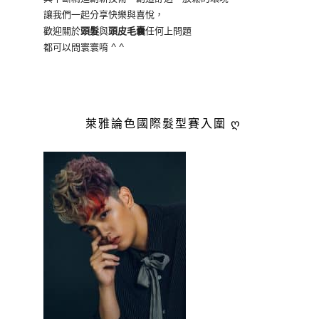
讓我們一起分享快樂與喜悅，
歡迎關於
頭髮
與
頭皮毛囊
任何上問題
都可以問寰寰唷 ^ ^
萊雅論色國際髮型賽入圍 ღ