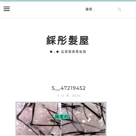
跳
搜
至
主
要
尋
內
綵彤髮屋
容
關
⚈⌄⚈ 品寰健康養髮館
鍵
字:
S__47219452
3 12 月, 2020