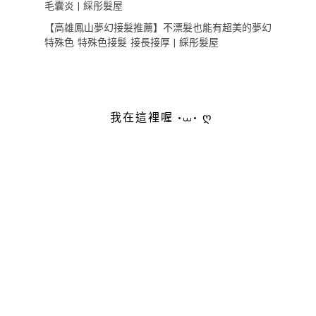
毛囊炎 | 綵彤髮屋
【高雄鳳山夢幻接髮推薦】不漂髮也能有超美的夢幻
特殊色 特殊色接髮 接長接厚 | 綵彤髮屋
我在這裡喔 •⩊• ღ