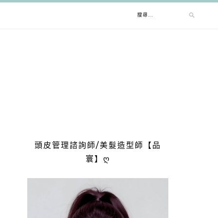
搜
尋
關
鍵
字:
頭皮管理諮詢師/美髮造型師【品
寰】ღ