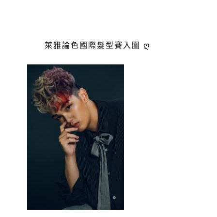
萊雅論色國際髮型賽入圍 ღ