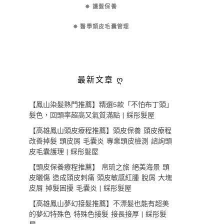
✵ 護髮保養
✵ 醫學頭皮毛囊管理
最新文章 ღ
【鳳山染髮熱門推薦】精選5款「不怕布丁頭」
髮色，回頭率超高又氣質滿點 | 綵彤髮屋
【高雄鳳山頭皮療程推薦】頭皮保養 頭皮療程
改善掉髮 頭皮屑 毛囊炎 專業頭皮檢測 諮詢頭
皮毛囊護理 | 綵彤髮屋
【頭皮保養療程推薦】 帛琉之旅 絕美海景 頭
皮曬傷 造成頭皮刺痛 頭皮敏感紅腫 脫屑 大塊
皮屑 掉髮困擾 毛囊炎 | 綵彤髮屋
【高雄鳳山夢幻接髮推薦】不漂髮也能有超美
的夢幻特殊色 特殊色接髮 接長接厚 | 綵彤髮