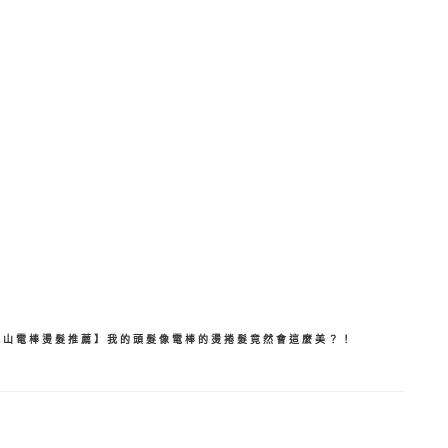
分
享
鳳山電棒燙髮推薦】我的頭髮像電棒的燙捲髮竟然會這麼美？！