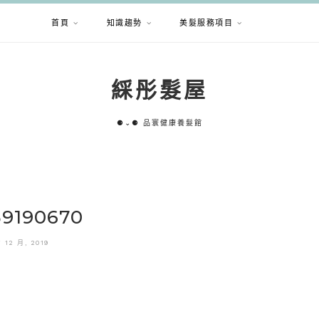
首頁
知識趨勢
美髮服務項目
綵彤髮屋
⚈⌄⚈ 品寰健康養髮館
39190670
7 12 月, 2019