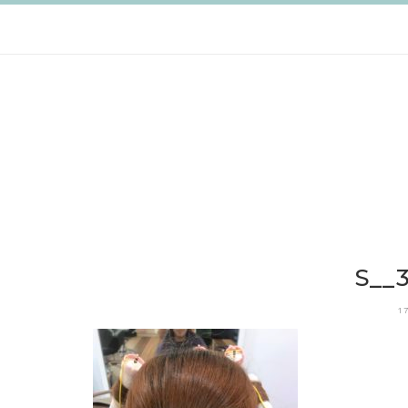
跳
至
主
要
內
容
S__
1