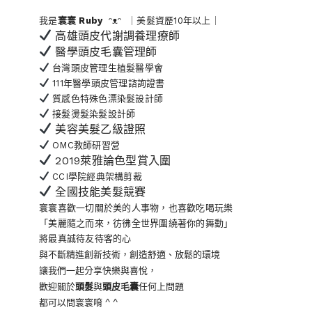
我是
寰寰
Ruby
ᵔᴥᵔ ｜美髮資歷10年以上｜
高雄頭皮代謝調養理療師
醫學頭皮毛囊管理師
台灣頭皮管理生植髮醫學會
111年醫學頭皮管理諮詢證書
質感色特殊色漂染髮設計師
接髮燙髮染髮設計師
美容美髮乙級證照
OMC教師研習營
2019萊雅論色型賞入圍
CCI學院經典架構剪裁
全國技能美髮競賽
寰寰喜歡一切關於美的人事物
，也喜歡吃喝玩樂
「美麗隨之而來，彷彿全世界
圍繞著你的舞動」
將最真誠待友待客的心
與不斷精進創新技術，創造舒適、放鬆的環境
讓我們一起分享快樂與喜悅，
歡迎關於
頭髮
與
頭皮毛囊
任何上問題
都可以問寰寰唷 ^ ^