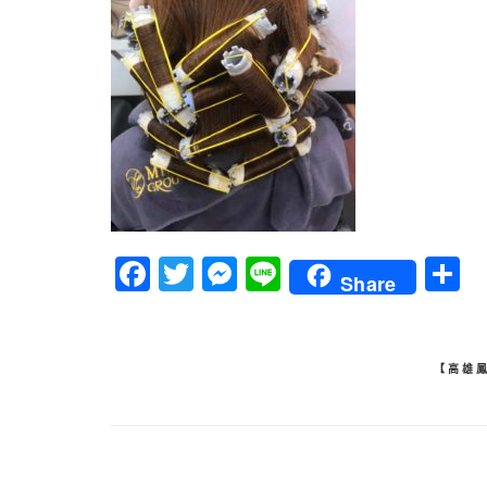
Facebook
Twitter
Messenger
Line
Share
文
【高雄
章
導
覽