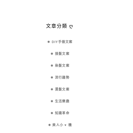
文章分類 ღ
✵ DIY手做文案
✵ 接髮文案
✵ 染髮文案
✵ 流行趨勢
✵ 燙髮文案
✵ 生活樂趣
✵ 知識革命
✵ 美人小 ♥ 機