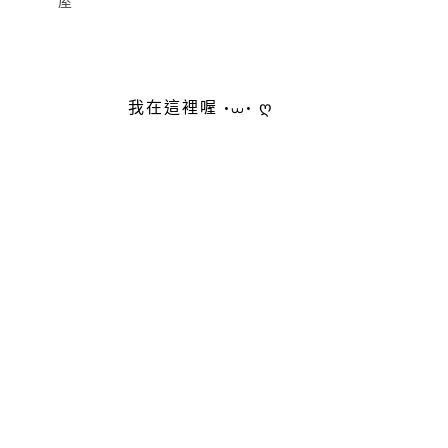
屋
我在這裡喔 •⩊• ღ