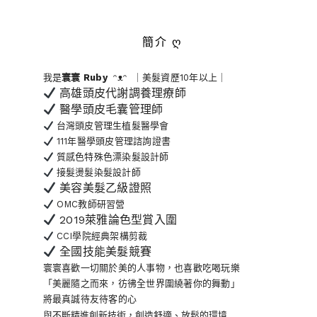
簡介 ღ
我是
寰寰
Ruby
ᵔᴥᵔ ｜美髮資歷10年以上｜
高雄頭皮代謝調養理療師
醫學頭皮毛囊管理師
台灣頭皮管理生植髮醫學會
111年醫學頭皮管理諮詢證書
質感色特殊色漂染髮設計師
接髮燙髮染髮設計師
美容美髮乙級證照
OMC教師研習營
2019萊雅論色型賞入圍
CCI學院經典架構剪裁
全國技能美髮競賽
寰寰喜歡一切關於美的人事物
，也喜歡吃喝玩樂
「美麗隨之而來，彷彿全世界
圍繞著你的舞動」
將最真誠待友待客的心
與不斷精進創新技術，創造舒適、放鬆的環境