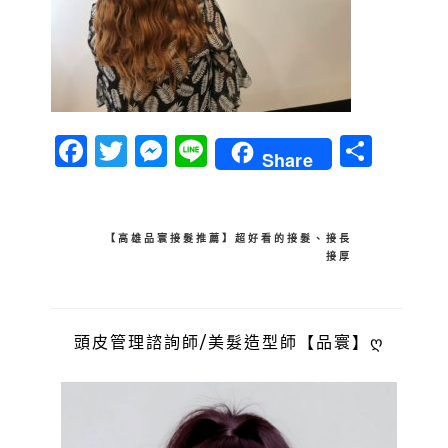
Facebook
Twitter
Messenger
Line
分
Share
享
文
【高雄品寰接髮推薦】超好看的接髮、接長
接厚
章
導
覽
頭皮管理諮詢師/美髮造型師【品寰】ღ