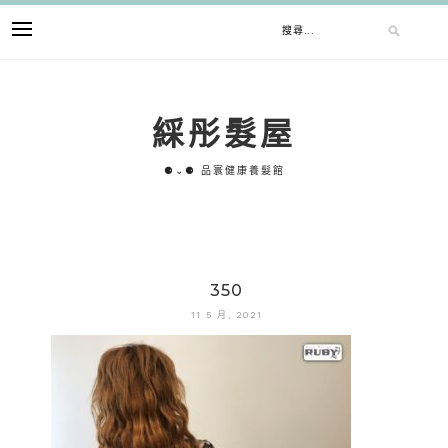
跳
搜
至
主
要
尋
內
綵彤髮屋
容
關
⚈⌄⚈ 品寰健康養髮館
鍵
字:
350
11 5 月, 2021