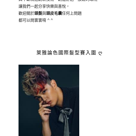
讓我們一起分享快樂與喜悅，
歡迎關於
頭髮
與
頭皮毛囊
任何上問題
都可以問寰寰唷 ^ ^
萊雅論色國際髮型賽入圍 ღ