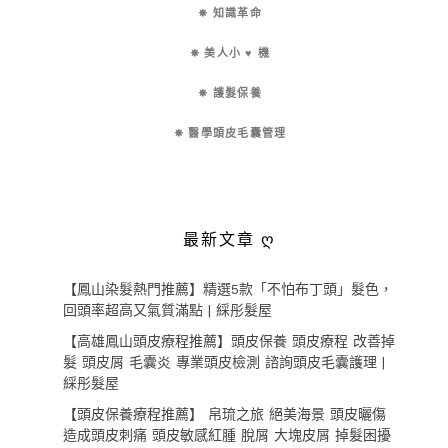
✵ 知識革命
✵ 美人小 ♥ 機
✵ 護髮保養
✵ 醫學頭皮毛囊管理
最新文章 ღ
【鳳山染髮熱門推薦】精選5款「不怕布丁頭」髮色，
回頭率超高又氣質滿點 | 綵彤髮屋
【高雄鳳山頭皮療程推薦】頭皮保養 頭皮療程 改善掉
髮 頭皮屑 毛囊炎 專業頭皮檢測 諮詢頭皮毛囊護理 |
綵彤髮屋
【頭皮保養療程推薦】 帛琉之旅 絕美海景 頭皮曬傷
造成頭皮刺痛 頭皮敏感紅腫 脫屑 大塊皮屑 掉髮困擾