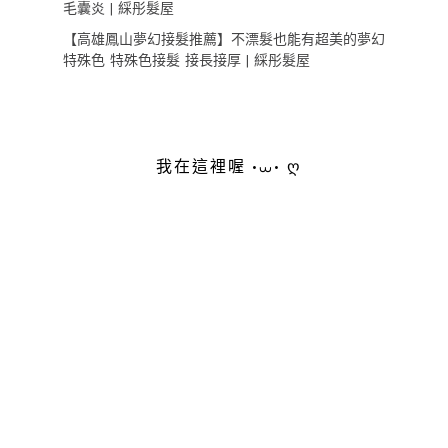
毛囊炎 | 綵彤髮屋
【高雄鳳山夢幻接髮推薦】不漂髮也能有超美的夢幻
特殊色 特殊色接髮 接長接厚 | 綵彤髮屋
我在這裡喔 •⩊• ღ