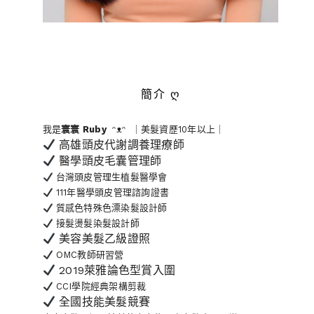
簡介 ღ
我是
寰寰
Ruby
ᵔᴥᵔ ｜美髮資歷10年以上｜
高雄頭皮代謝調養理療師
醫學頭皮毛囊管理師
台灣頭皮管理生植髮醫學會
111年醫學頭皮管理諮詢證書
質感色特殊色漂染髮設計師
接髮燙髮染髮設計師
美容美髮乙級證照
OMC教師研習營
2019萊雅論色型賞入圍
CCI學院經典架構剪裁
全國技能美髮競賽