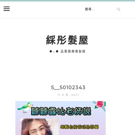
跳
搜
至
主
要
尋
內
綵彤髮屋
容
關
⚈⌄⚈ 品寰健康養髮館
鍵
字:
S__50102343
11 5 月, 2021