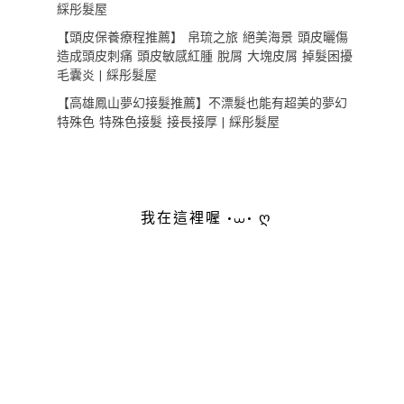
綵彤髮屋
【頭皮保養療程推薦】 帛琉之旅 絕美海景 頭皮曬傷
造成頭皮刺痛 頭皮敏感紅腫 脫屑 大塊皮屑 掉髮困擾
毛囊炎 | 綵彤髮屋
【高雄鳳山夢幻接髮推薦】不漂髮也能有超美的夢幻
特殊色 特殊色接髮 接長接厚 | 綵彤髮屋
我在這裡喔 •⩊• ღ