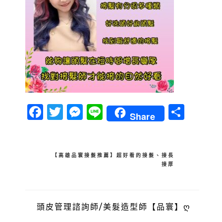
Facebook
Twitter
Messenger
Line
分
Share
享
文
【高雄品寰接髮推薦】超好看的接髮、接長
接厚
章
導
覽
頭皮管理諮詢師/美髮造型師【品寰】ღ