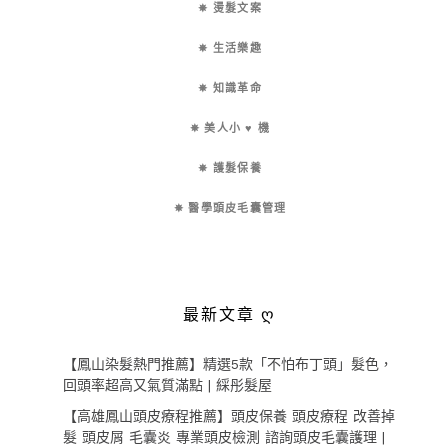
✵ 燙髮文案
✵ 生活樂趣
✵ 知識革命
✵ 美人小 ♥ 機
✵ 護髮保養
✵ 醫學頭皮毛囊管理
最新文章 ღ
【鳳山染髮熱門推薦】精選5款「不怕布丁頭」髮色，
回頭率超高又氣質滿點 | 綵彤髮屋
【高雄鳳山頭皮療程推薦】頭皮保養 頭皮療程 改善掉
髮 頭皮屑 毛囊炎 專業頭皮檢測 諮詢頭皮毛囊護理 |