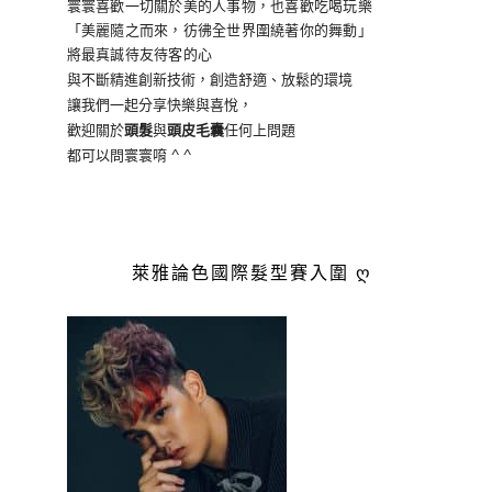
寰寰喜歡一切關於美的人事物
，也喜歡吃喝玩樂
「美麗隨之而來，彷彿全世界
圍繞著你的舞動」
將最真誠待友待客的心
與不斷精進創新技術，創造舒適、放鬆的環境
讓我們一起分享快樂與喜悅，
歡迎關於
頭髮
與
頭皮毛囊
任何上問題
都可以問寰寰唷 ^ ^
萊雅論色國際髮型賽入圍 ღ