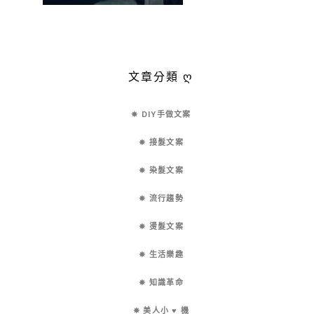
文章分類 ღ
✵ DIY手做文案
✵ 接髮文案
✵ 染髮文案
✵ 流行趨勢
✵ 燙髮文案
✵ 生活樂趣
✵ 知識革命
✵ 美人小 ♥ 機