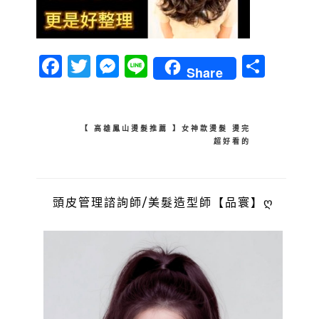
Facebook
Twitter
Messenger
Line
分
Share
享
文
【 高雄鳳山燙髮推薦 】女神款燙髮 燙完
超好看的
章
導
覽
頭皮管理諮詢師/美髮造型師【品寰】ღ