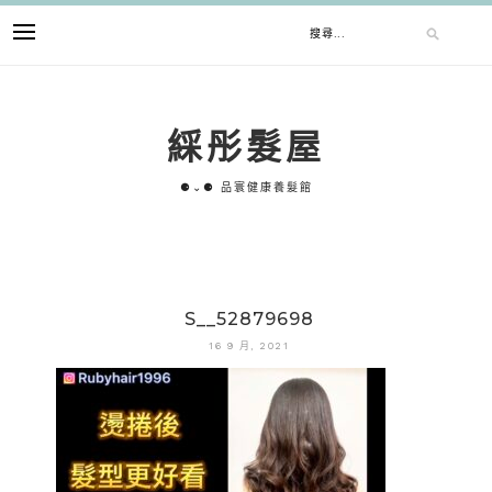
跳
搜
至
主
要
尋
內
綵彤髮屋
容
關
⚈⌄⚈ 品寰健康養髮館
鍵
字:
S__52879698
16 9 月, 2021