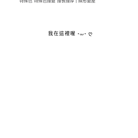
特殊色 特殊色接髮 接長接厚 | 綵彤髮屋
我在這裡喔 •⩊• ღ