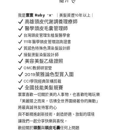
簡介 ღ
我是
寰寰
Ruby
ᵔᴥᵔ ｜美髮資歷10年以上｜
高雄頭皮代謝調養理療師
醫學頭皮毛囊管理師
台灣頭皮管理生植髮醫學會
111年醫學頭皮管理諮詢證書
質感色特殊色漂染髮設計師
接髮燙髮染髮設計師
美容美髮乙級證照
OMC教師研習營
2019萊雅論色型賞入圍
CCI學院經典架構剪裁
全國技能美髮競賽
寰寰喜歡一切關於美的人事物
，也喜歡吃喝玩樂
「美麗隨之而來，彷彿全世界
圍繞著你的舞動」
將最真誠待友待客的心
與不斷精進創新技術，創造舒適、放鬆的環境
讓我們一起分享快樂與喜悅，
歡迎關於
頭髮
與
頭皮毛囊
任何上問題