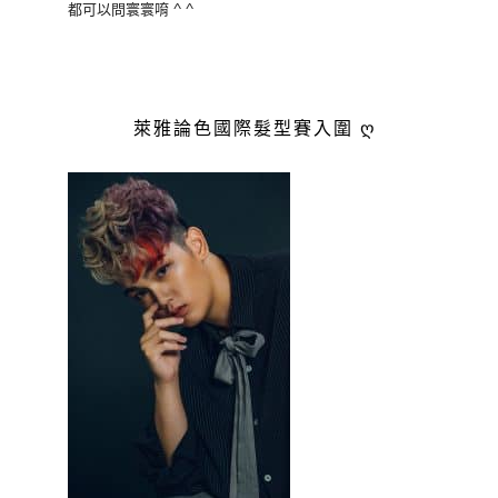
都可以問寰寰唷 ^ ^
萊雅論色國際髮型賽入圍 ღ