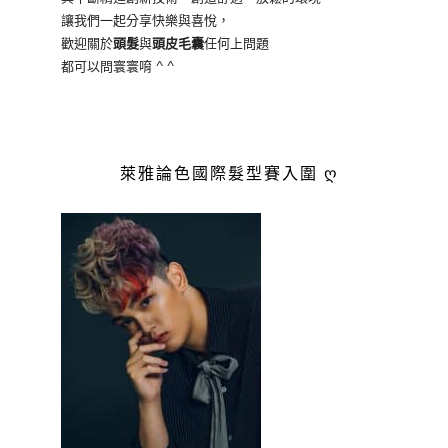
讓我們一起分享快樂與喜悅，
歡迎關於
頭髮
與
頭皮毛囊
任何上問題
都可以問寰寰唷 ^ ^
萊雅論色國際髮型賽入圍 ღ