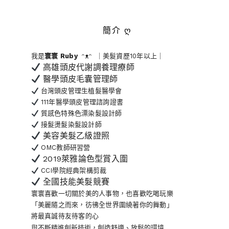
簡介 ღ
我是
寰寰
Ruby
ᵔᴥᵔ ｜美髮資歷10年以上｜
高雄頭皮代謝調養理療師
醫學頭皮毛囊管理師
台灣頭皮管理生植髮醫學會
111年醫學頭皮管理諮詢證書
質感色特殊色漂染髮設計師
接髮燙髮染髮設計師
美容美髮乙級證照
OMC教師研習營
2019萊雅論色型賞入圍
CCI學院經典架構剪裁
全國技能美髮競賽
寰寰喜歡一切關於美的人事物
，也喜歡吃喝玩樂
「美麗隨之而來，彷彿全世界
圍繞著你的舞動」
將最真誠待友待客的心
與不斷精進創新技術，創造舒適、放鬆的環境