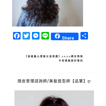
Facebook
Twitter
Messenger
Line
分
Share
享
文
【高雄鳳山燙髮女皇推薦】2020網友熱推
中長捲髮超好看的
章
導
覽
頭皮管理諮詢師/美髮造型師【品寰】ღ