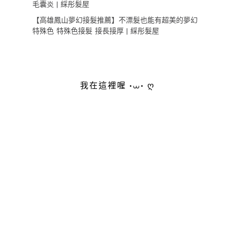
毛囊炎 | 綵彤髮屋
【高雄鳳山夢幻接髮推薦】不漂髮也能有超美的夢幻
特殊色 特殊色接髮 接長接厚 | 綵彤髮屋
我在這裡喔 •⩊• ღ