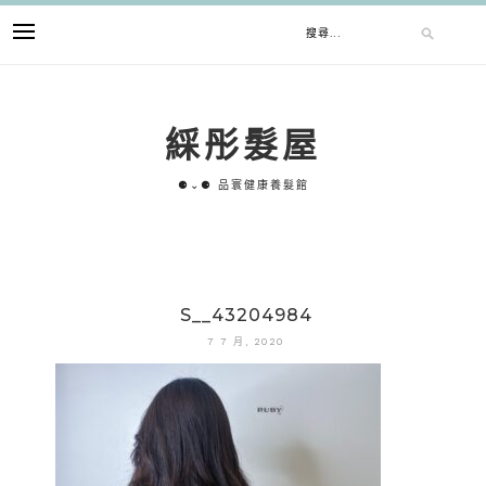
跳
搜
至
主
要
尋
內
綵彤髮屋
容
關
⚈⌄⚈ 品寰健康養髮館
鍵
字:
S__43204984
7 7 月, 2020