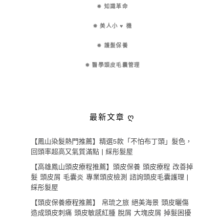
✵ 知識革命
✵ 美人小 ♥ 機
✵ 護髮保養
✵ 醫學頭皮毛囊管理
最新文章 ღ
【鳳山染髮熱門推薦】精選5款「不怕布丁頭」髮色，
回頭率超高又氣質滿點 | 綵彤髮屋
【高雄鳳山頭皮療程推薦】頭皮保養 頭皮療程 改善掉
髮 頭皮屑 毛囊炎 專業頭皮檢測 諮詢頭皮毛囊護理 |
綵彤髮屋
【頭皮保養療程推薦】 帛琉之旅 絕美海景 頭皮曬傷
造成頭皮刺痛 頭皮敏感紅腫 脫屑 大塊皮屑 掉髮困擾