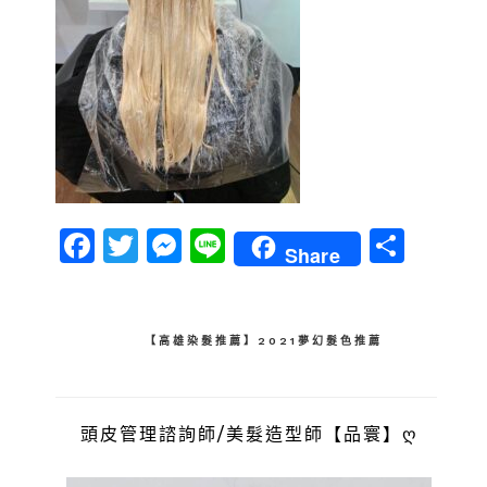
Facebook
Twitter
Messenger
Line
分
Share
享
文
【高雄染髮推薦】2021夢幻髮色推薦
章
導
頭皮管理諮詢師/美髮造型師【品寰】ღ
覽