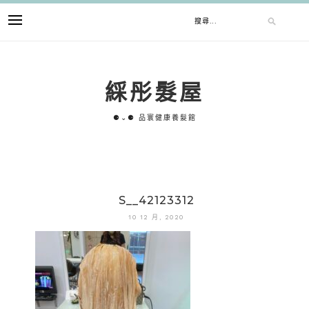
跳
搜
至
主
要
尋
內
綵彤髮屋
容
關
⚈⌄⚈ 品寰健康養髮館
鍵
字:
S__42123312
10 12 月, 2020