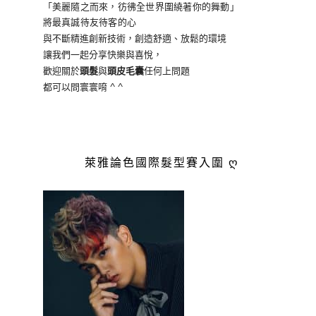
「美麗隨之而來，彷彿全世界
圍繞著你的舞動」
將最真誠待友待客的心
與不斷精進創新技術，創造舒適、放鬆的環境
讓我們一起分享快樂與喜悅，
歡迎關於
頭髮
與
頭皮毛囊
任何上問題
都可以問寰寰唷 ^ ^
萊雅論色國際髮型賽入圍 ღ