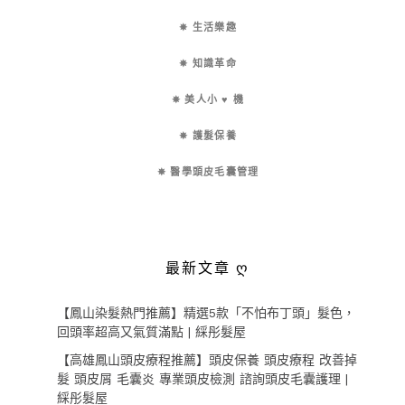
✵ 生活樂趣
✵ 知識革命
✵ 美人小 ♥ 機
✵ 護髮保養
✵ 醫學頭皮毛囊管理
最新文章 ღ
【鳳山染髮熱門推薦】精選5款「不怕布丁頭」髮色，
回頭率超高又氣質滿點 | 綵彤髮屋
【高雄鳳山頭皮療程推薦】頭皮保養 頭皮療程 改善掉
髮 頭皮屑 毛囊炎 專業頭皮檢測 諮詢頭皮毛囊護理 |
綵彤髮屋