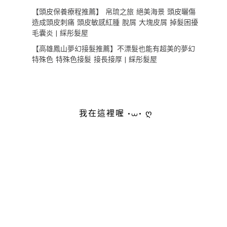
【頭皮保養療程推薦】 帛琉之旅 絕美海景 頭皮曬傷
造成頭皮刺痛 頭皮敏感紅腫 脫屑 大塊皮屑 掉髮困擾
毛囊炎 | 綵彤髮屋
【高雄鳳山夢幻接髮推薦】不漂髮也能有超美的夢幻
特殊色 特殊色接髮 接長接厚 | 綵彤髮屋
我在這裡喔 •⩊• ღ