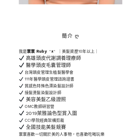
簡介 ღ
我是
寰寰
Ruby
ᵔᴥᵔ ｜美髮資歷10年以上｜
高雄頭皮代謝調養理療師
醫學頭皮毛囊管理師
台灣頭皮管理生植髮醫學會
111年醫學頭皮管理諮詢證書
質感色特殊色漂染髮設計師
接髮燙髮染髮設計師
美容美髮乙級證照
OMC教師研習營
2019萊雅論色型賞入圍
CCI學院經典架構剪裁
全國技能美髮競賽
寰寰喜歡一切關於美的人事物
，也喜歡吃喝玩樂