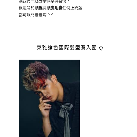
讓我們一起分享快樂與喜悅，
歡迎關於
頭髮
與
頭皮毛囊
任何上問題
都可以問寰寰唷 ^ ^
萊雅論色國際髮型賽入圍 ღ