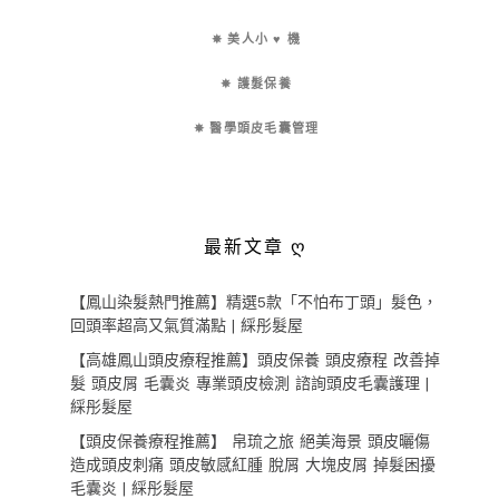
✵ 美人小 ♥ 機
✵ 護髮保養
✵ 醫學頭皮毛囊管理
最新文章 ღ
【鳳山染髮熱門推薦】精選5款「不怕布丁頭」髮色，
回頭率超高又氣質滿點 | 綵彤髮屋
【高雄鳳山頭皮療程推薦】頭皮保養 頭皮療程 改善掉
髮 頭皮屑 毛囊炎 專業頭皮檢測 諮詢頭皮毛囊護理 |
綵彤髮屋
【頭皮保養療程推薦】 帛琉之旅 絕美海景 頭皮曬傷
造成頭皮刺痛 頭皮敏感紅腫 脫屑 大塊皮屑 掉髮困擾
毛囊炎 | 綵彤髮屋