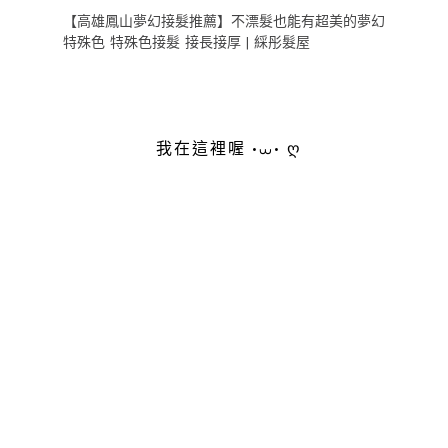
【高雄鳳山夢幻接髮推薦】不漂髮也能有超美的夢幻
特殊色 特殊色接髮 接長接厚 | 綵彤髮屋
我在這裡喔 •⩊• ღ