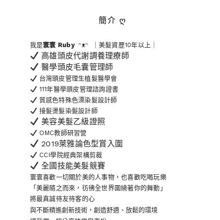
簡介 ღ
我是
寰寰
Ruby
ᵔᴥᵔ ｜美髮資歷10年以上｜
高雄頭皮代謝調養理療師
醫學頭皮毛囊管理師
台灣頭皮管理生植髮醫學會
111年醫學頭皮管理諮詢證書
質感色特殊色漂染髮設計師
接髮燙髮染髮設計師
美容美髮乙級證照
OMC教師研習營
2019萊雅論色型賞入圍
CCI學院經典架構剪裁
全國技能美髮競賽
寰寰喜歡一切關於美的人事物
，也喜歡吃喝玩樂
「美麗隨之而來，彷彿全世界
圍繞著你的舞動」
將最真誠待友待客的心
與不斷精進創新技術，創造舒適、放鬆的環境