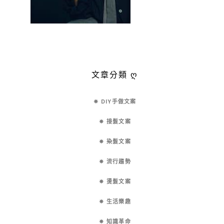
文章分類 ღ
✵ DIY手做文案
✵ 接髮文案
✵ 染髮文案
✵ 流行趨勢
✵ 燙髮文案
✵ 生活樂趣
✵ 知識革命