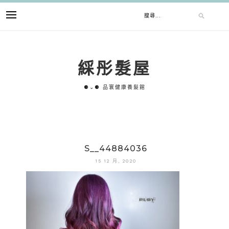
跳
搜
至
主
要
尋
內
綵彤髮屋
容
關
⚈⌄⚈ 品寰健康養髮館
鍵
字:
S__44884036
15 12 月, 2020