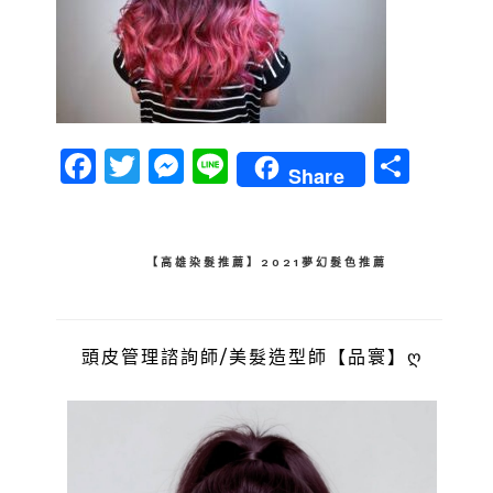
Facebook
Twitter
Messenger
Line
分
Share
享
文
【高雄染髮推薦】2021夢幻髮色推薦
章
導
頭皮管理諮詢師/美髮造型師【品寰】ღ
覽