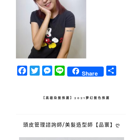
Facebook
Twitter
Messenger
Line
分
Share
享
文
【高雄染髮推薦】2021夢幻髮色推薦
章
導
頭皮管理諮詢師/美髮造型師【品寰】ღ
覽