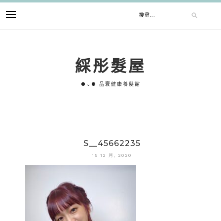
跳
搜
至
主
要
尋
內
綵彤髮屋
容
關
⚈⌄⚈ 品寰健康養髮館
鍵
字:
S__45662235
15 12 月, 2020