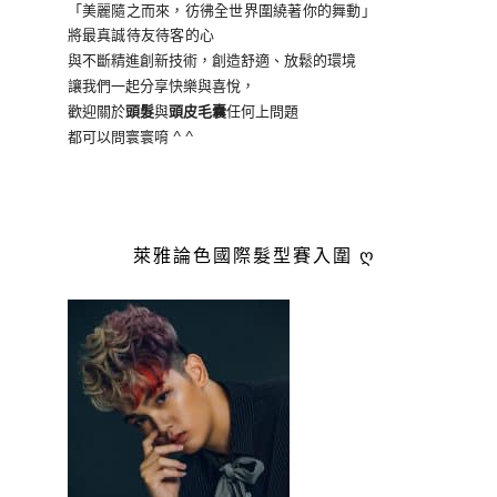
「美麗隨之而來，彷彿全世界
圍繞著你的舞動」
將最真誠待友待客的心
與不斷精進創新技術，創造舒適、放鬆的環境
讓我們一起分享快樂與喜悅，
歡迎關於
頭髮
與
頭皮毛囊
任何上問題
都可以問寰寰唷 ^ ^
萊雅論色國際髮型賽入圍 ღ