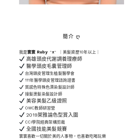
簡介 ღ
我是
寰寰
Ruby
ᵔᴥᵔ ｜美髮資歷10年以上｜
高雄頭皮代謝調養理療師
醫學頭皮毛囊管理師
台灣頭皮管理生植髮醫學會
111年醫學頭皮管理諮詢證書
質感色特殊色漂染髮設計師
接髮燙髮染髮設計師
美容美髮乙級證照
OMC教師研習營
2019萊雅論色型賞入圍
CCI學院經典架構剪裁
全國技能美髮競賽
寰寰喜歡一切關於美的人事物
，也喜歡吃喝玩樂