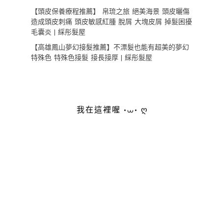
【頭皮保養療程推薦】 帛琉之旅 絕美海景 頭皮曬傷
造成頭皮刺痛 頭皮敏感紅腫 脫屑 大塊皮屑 掉髮困擾
毛囊炎 | 綵彤髮屋
【高雄鳳山夢幻接髮推薦】不漂髮也能有超美的夢幻
特殊色 特殊色接髮 接長接厚 | 綵彤髮屋
我在這裡喔 •⩊• ღ