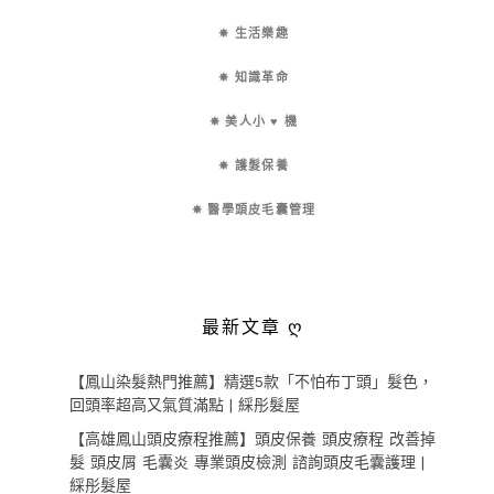
✵ 生活樂趣
✵ 知識革命
✵ 美人小 ♥ 機
✵ 護髮保養
✵ 醫學頭皮毛囊管理
最新文章 ღ
【鳳山染髮熱門推薦】精選5款「不怕布丁頭」髮色，
回頭率超高又氣質滿點 | 綵彤髮屋
【高雄鳳山頭皮療程推薦】頭皮保養 頭皮療程 改善掉
髮 頭皮屑 毛囊炎 專業頭皮檢測 諮詢頭皮毛囊護理 |
綵彤髮屋