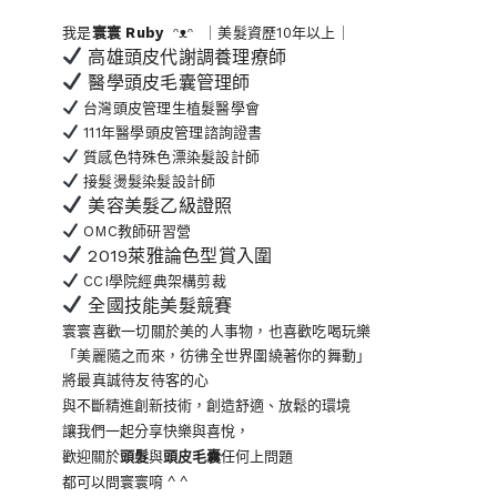
我是
寰寰
Ruby
ᵔᴥᵔ ｜美髮資歷10年以上｜
高雄頭皮代謝調養理療師
醫學頭皮毛囊管理師
台灣頭皮管理生植髮醫學會
111年醫學頭皮管理諮詢證書
質感色特殊色漂染髮設計師
接髮燙髮染髮設計師
美容美髮乙級證照
OMC教師研習營
2019萊雅論色型賞入圍
CCI學院經典架構剪裁
全國技能美髮競賽
寰寰喜歡一切關於美的人事物
，也喜歡吃喝玩樂
「美麗隨之而來，彷彿全世界
圍繞著你的舞動」
將最真誠待友待客的心
與不斷精進創新技術，創造舒適、放鬆的環境
讓我們一起分享快樂與喜悅，
歡迎關於
頭髮
與
頭皮毛囊
任何上問題
都可以問寰寰唷 ^ ^