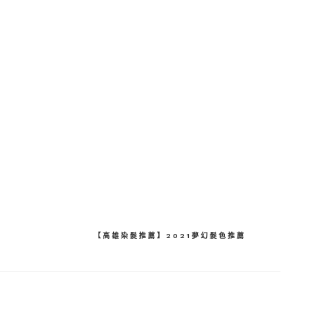
分
享
【高雄染髮推薦】2021夢幻髮色推薦