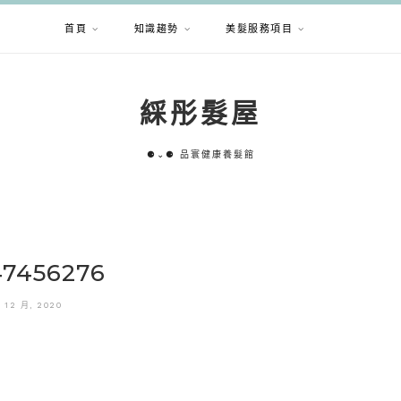
首頁
知識趨勢
美髮服務項目
綵彤髮屋
⚈⌄⚈ 品寰健康養髮館
47456276
0 12 月, 2020