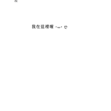
屋
我在這裡喔 •⩊• ღ