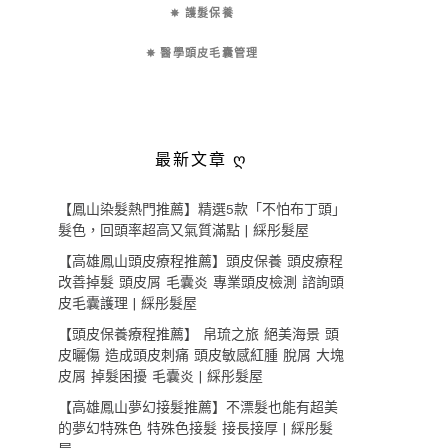
✵ 護髮保養
✵ 醫學頭皮毛囊管理
最新文章 ღ
【鳳山染髮熱門推薦】精選5款「不怕布丁頭」
髮色，回頭率超高又氣質滿點 | 綵彤髮屋
【高雄鳳山頭皮療程推薦】頭皮保養 頭皮療程
改善掉髮 頭皮屑 毛囊炎 專業頭皮檢測 諮詢頭
皮毛囊護理 | 綵彤髮屋
【頭皮保養療程推薦】 帛琉之旅 絕美海景 頭
皮曬傷 造成頭皮刺痛 頭皮敏感紅腫 脫屑 大塊
皮屑 掉髮困擾 毛囊炎 | 綵彤髮屋
【高雄鳳山夢幻接髮推薦】不漂髮也能有超美
的夢幻特殊色 特殊色接髮 接長接厚 | 綵彤髮