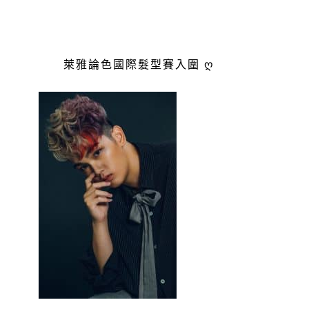
萊雅論色國際髮型賽入圍 ღ