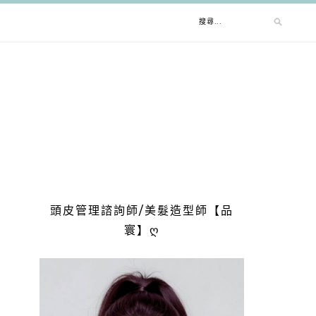
搜
尋
關
鍵
字:
頭皮管理諮詢師/美髮造型師【品
寰】ღ