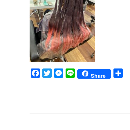
Facebook
Twitter
Messenger
Line
Share
文
章
導
覽