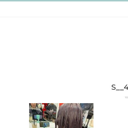
跳
至
主
要
內
容
S__
1