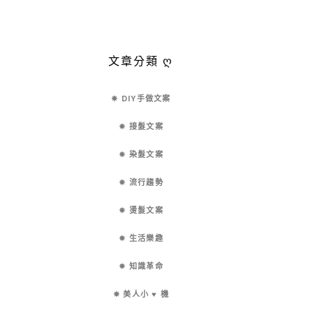
文章分類 ღ
✵ DIY手做文案
✵ 接髮文案
✵ 染髮文案
✵ 流行趨勢
✵ 燙髮文案
✵ 生活樂趣
✵ 知識革命
✵ 美人小 ♥ 機