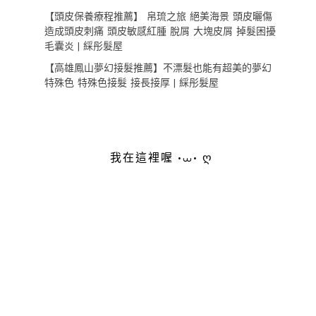
【頭皮保養療程推薦】 帛琉之旅 絕美海景 頭皮曬傷
造成頭皮刺痛 頭皮敏感紅腫 脫屑 大塊皮屑 掉髮困擾
毛囊炎 | 綵彤髮屋
【高雄鳳山夢幻接髮推薦】不漂髮也能有超美的夢幻
特殊色 特殊色接髮 接長接厚 | 綵彤髮屋
我在這裡喔 •⩊• ღ