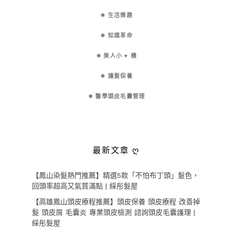
✵ 生活樂趣
✵ 知識革命
✵ 美人小 ♥ 機
✵ 護髮保養
✵ 醫學頭皮毛囊管理
最新文章 ღ
【鳳山染髮熱門推薦】精選5款「不怕布丁頭」髮色，
回頭率超高又氣質滿點 | 綵彤髮屋
【高雄鳳山頭皮療程推薦】頭皮保養 頭皮療程 改善掉
髮 頭皮屑 毛囊炎 專業頭皮檢測 諮詢頭皮毛囊護理 |
綵彤髮屋