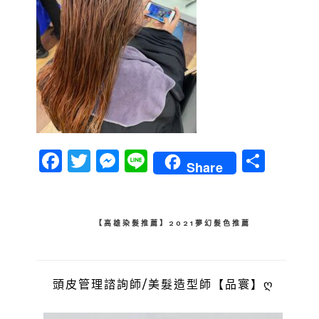
Facebook
Twitter
Messenger
Line
分
Share
享
文
【高雄染髮推薦】2021夢幻髮色推薦
章
導
頭皮管理諮詢師/美髮造型師【品寰】ღ
覽