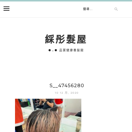
跳
搜
至
主
要
尋
內
綵彤髮屋
容
關
⚈⌄⚈ 品寰健康養髮館
鍵
字:
S__47456280
10 12 月, 2020