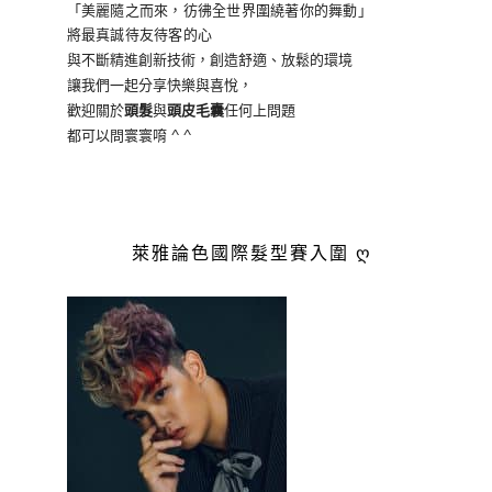
「美麗隨之而來，彷彿全世界
圍繞著你的舞動」
將最真誠待友待客的心
與不斷精進創新技術，創造舒適、放鬆的環境
讓我們一起分享快樂與喜悅，
歡迎關於
頭髮
與
頭皮毛囊
任何上問題
都可以問寰寰唷 ^ ^
萊雅論色國際髮型賽入圍 ღ