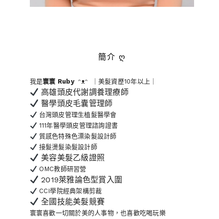
簡介 ღ
我是
寰寰
Ruby
ᵔᴥᵔ ｜美髮資歷10年以上｜
高雄頭皮代謝調養理療師
醫學頭皮毛囊管理師
台灣頭皮管理生植髮醫學會
111年醫學頭皮管理諮詢證書
質感色特殊色漂染髮設計師
接髮燙髮染髮設計師
美容美髮乙級證照
OMC教師研習營
2019萊雅論色型賞入圍
CCI學院經典架構剪裁
全國技能美髮競賽
寰寰喜歡一切關於美的人事物
，也喜歡吃喝玩樂