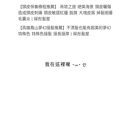
【頭皮保養療程推薦】 帛琉之旅 絕美海景 頭皮曬傷
造成頭皮刺痛 頭皮敏感紅腫 脫屑 大塊皮屑 掉髮困擾
毛囊炎 | 綵彤髮屋
【高雄鳳山夢幻接髮推薦】不漂髮也能有超美的夢幻
特殊色 特殊色接髮 接長接厚 | 綵彤髮屋
我在這裡喔 •⩊• ღ