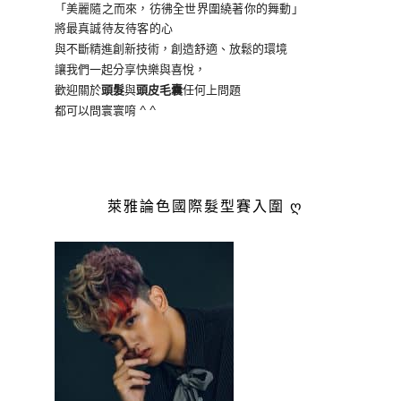
「美麗隨之而來，彷彿全世界
圍繞著你的舞動」
將最真誠待友待客的心
與不斷精進創新技術，創造舒適、放鬆的環境
讓我們一起分享快樂與喜悅，
歡迎關於
頭髮
與
頭皮毛囊
任何上問題
都可以問寰寰唷 ^ ^
萊雅論色國際髮型賽入圍 ღ