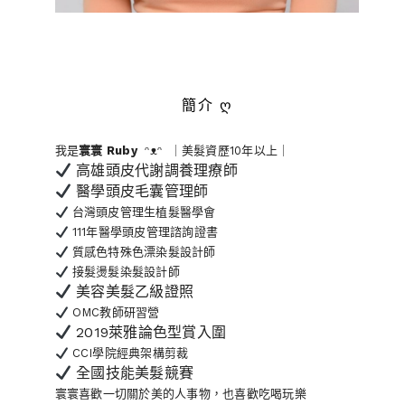
簡介 ღ
我是
寰寰
Ruby
ᵔᴥᵔ ｜美髮資歷10年以上｜
高雄頭皮代謝調養理療師
醫學頭皮毛囊管理師
台灣頭皮管理生植髮醫學會
111年醫學頭皮管理諮詢證書
質感色特殊色漂染髮設計師
接髮燙髮染髮設計師
美容美髮乙級證照
OMC教師研習營
2019萊雅論色型賞入圍
CCI學院經典架構剪裁
全國技能美髮競賽
寰寰喜歡一切關於美的人事物
，也喜歡吃喝玩樂