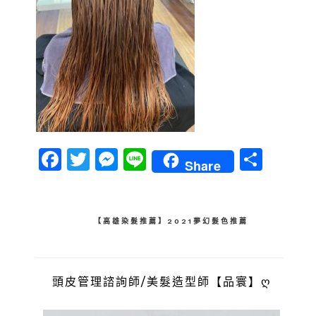
Facebook
Twitter
Messenger
Line
分
Share
享
文
【高雄染髮推薦】2021夢幻髮色推薦
章
導
頭皮管理諮詢師/美髮造型師【品寰】ღ
覽