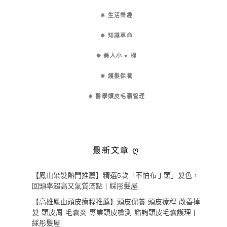
✵ 生活樂趣
✵ 知識革命
✵ 美人小 ♥ 機
✵ 護髮保養
✵ 醫學頭皮毛囊管理
最新文章 ღ
【鳳山染髮熱門推薦】精選5款「不怕布丁頭」髮色，
回頭率超高又氣質滿點 | 綵彤髮屋
【高雄鳳山頭皮療程推薦】頭皮保養 頭皮療程 改善掉
髮 頭皮屑 毛囊炎 專業頭皮檢測 諮詢頭皮毛囊護理 |
綵彤髮屋