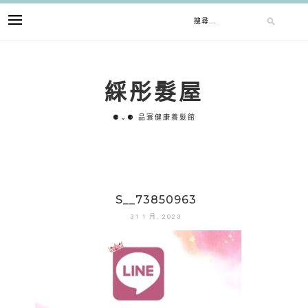
跳
搜
至
主
要
尋
內
綵彤髮屋
容
關
⚈⌄⚈ 品寰健康養髮館
鍵
字:
S__73850963
31 1 月, 2023