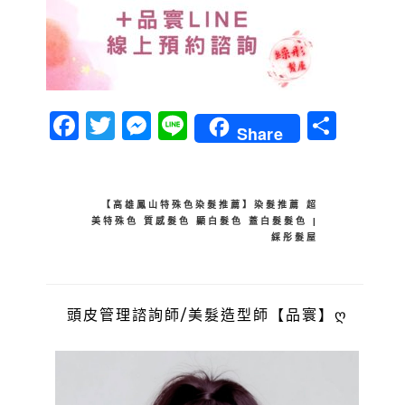
Facebook
Twitter
Messenger
Line
分
Share
享
文
【高雄鳳山特殊色染髮推薦】染髮推薦 超
美特殊色 質感髮色 顯白髮色 蓋白髮髮色 |
章
綵彤髮屋
導
覽
頭皮管理諮詢師/美髮造型師【品寰】ღ