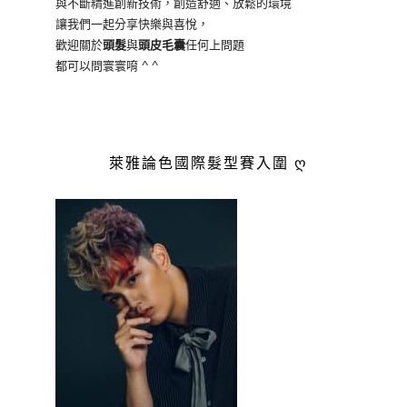
與不斷精進創新技術，創造舒適、放鬆的環境
讓我們一起分享快樂與喜悅，
歡迎關於
頭髮
與
頭皮毛囊
任何上問題
都可以問寰寰唷 ^ ^
萊雅論色國際髮型賽入圍 ღ