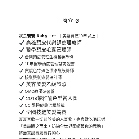
簡介 ღ
我是
寰寰
Ruby
ᵔᴥᵔ ｜美髮資歷10年以上｜
高雄頭皮代謝調養理療師
醫學頭皮毛囊管理師
台灣頭皮管理生植髮醫學會
111年醫學頭皮管理諮詢證書
質感色特殊色漂染髮設計師
接髮燙髮染髮設計師
美容美髮乙級證照
OMC教師研習營
2019萊雅論色型賞入圍
CCI學院經典架構剪裁
全國技能美髮競賽
寰寰喜歡一切關於美的人事物
，也喜歡吃喝玩樂
「美麗隨之而來，彷彿全世界
圍繞著你的舞動」
將最真誠待友待客的心