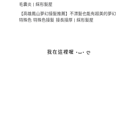
毛囊炎 | 綵彤髮屋
【高雄鳳山夢幻接髮推薦】不漂髮也能有超美的夢幻
特殊色 特殊色接髮 接長接厚 | 綵彤髮屋
我在這裡喔 •⩊• ღ