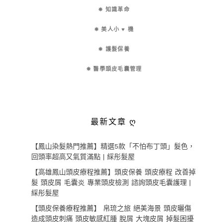
✵ 知識革命
✵ 美人小 ♥ 機
✵ 護髮保養
✵ 醫學頭皮毛囊管理
最新文章 ღ
【鳳山染髮熱門推薦】精選5款「不怕布丁頭」髮色，
回頭率超高又氣質滿點 | 綵彤髮屋
【高雄鳳山頭皮療程推薦】頭皮保養 頭皮療程 改善掉
髮 頭皮屑 毛囊炎 專業頭皮檢測 諮詢頭皮毛囊護理 |
綵彤髮屋
【頭皮保養療程推薦】 帛琉之旅 絕美海景 頭皮曬傷
造成頭皮刺痛 頭皮敏感紅腫 脫屑 大塊皮屑 掉髮困擾