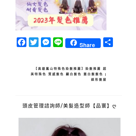
Facebook
Twitter
Messenger
Line
分
Share
享
文
【高雄鳳山特殊色染髮推薦】染髮推薦 超
美特殊色 質感髮色 顯白髮色 蓋白髮髮色 |
章
綵彤髮屋
導
覽
頭皮管理諮詢師/美髮造型師【品寰】ღ