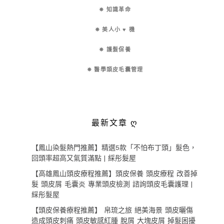
✵ 知識革命
✵ 美人小 ♥ 機
✵ 護髮保養
✵ 醫學頭皮毛囊管理
最新文章 ღ
【鳳山染髮熱門推薦】精選5款「不怕布丁頭」髮色，
回頭率超高又氣質滿點 | 綵彤髮屋
【高雄鳳山頭皮療程推薦】頭皮保養 頭皮療程 改善掉
髮 頭皮屑 毛囊炎 專業頭皮檢測 諮詢頭皮毛囊護理 |
綵彤髮屋
【頭皮保養療程推薦】 帛琉之旅 絕美海景 頭皮曬傷
造成頭皮刺痛 頭皮敏感紅腫 脫屑 大塊皮屑 掉髮困擾