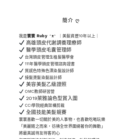
簡介 ღ
我是
寰寰
Ruby
ᵔᴥᵔ ｜美髮資歷10年以上｜
高雄頭皮代謝調養理療師
醫學頭皮毛囊管理師
台灣頭皮管理生植髮醫學會
111年醫學頭皮管理諮詢證書
質感色特殊色漂染髮設計師
接髮燙髮染髮設計師
美容美髮乙級證照
OMC教師研習營
2019萊雅論色型賞入圍
CCI學院經典架構剪裁
全國技能美髮競賽
寰寰喜歡一切關於美的人事物
，也喜歡吃喝玩樂
「美麗隨之而來，彷彿全世界
圍繞著你的舞動」
將最真誠待友待客的心