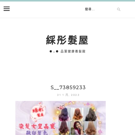
跳
搜
至
主
要
尋
內
綵彤髮屋
容
關
⚈⌄⚈ 品寰健康養髮館
鍵
字:
S__73859233
31 1 月, 2023