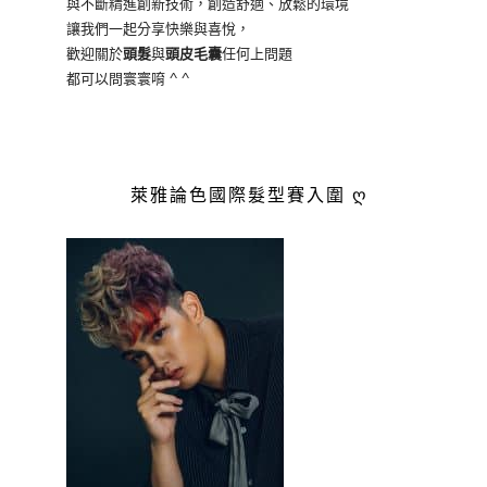
與不斷精進創新技術，創造舒適、放鬆的環境
讓我們一起分享快樂與喜悅，
歡迎關於
頭髮
與
頭皮毛囊
任何上問題
都可以問寰寰唷 ^ ^
萊雅論色國際髮型賽入圍 ღ