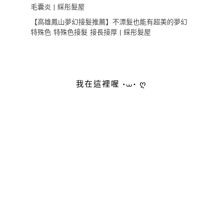
毛囊炎 | 綵彤髮屋
【高雄鳳山夢幻接髮推薦】不漂髮也能有超美的夢幻
特殊色 特殊色接髮 接長接厚 | 綵彤髮屋
我在這裡喔 •⩊• ღ