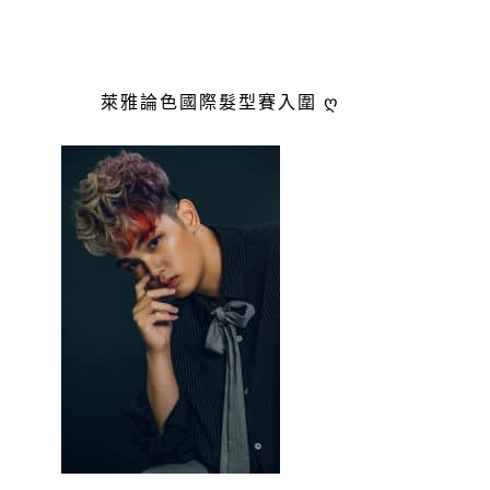
萊雅論色國際髮型賽入圍 ღ