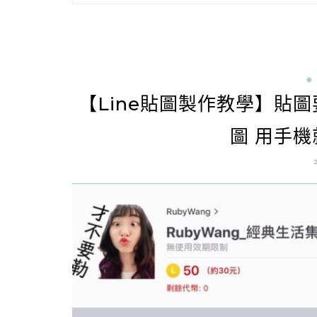
✵
【Line貼圖製作教學】貼
圖 用手