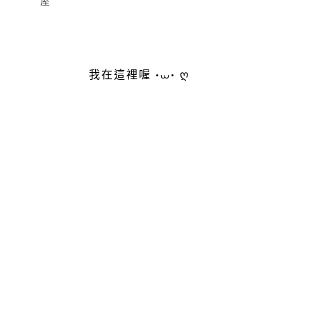
屋
我在這裡喔 •⩊• ღ