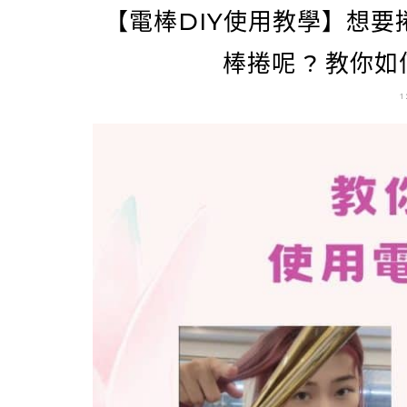
【電棒DIY使用教學】想
棒捲呢 ? 教你
1