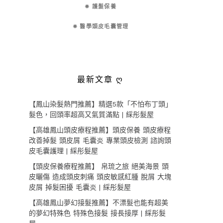
✵ 護髮保養
✵ 醫學頭皮毛囊管理
最新文章 ღ
【鳳山染髮熱門推薦】精選5款「不怕布丁頭」
髮色，回頭率超高又氣質滿點 | 綵彤髮屋
【高雄鳳山頭皮療程推薦】頭皮保養 頭皮療程
改善掉髮 頭皮屑 毛囊炎 專業頭皮檢測 諮詢頭
皮毛囊護理 | 綵彤髮屋
【頭皮保養療程推薦】 帛琉之旅 絕美海景 頭
皮曬傷 造成頭皮刺痛 頭皮敏感紅腫 脫屑 大塊
皮屑 掉髮困擾 毛囊炎 | 綵彤髮屋
【高雄鳳山夢幻接髮推薦】不漂髮也能有超美
的夢幻特殊色 特殊色接髮 接長接厚 | 綵彤髮