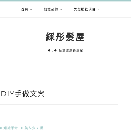
首頁
知識趨勢
美髮服務項目
綵彤髮屋
⚈⌄⚈ 品寰健康養髮館
 DIY手做文案
✵ 知識革命
✵ 美人小 ♥ 機