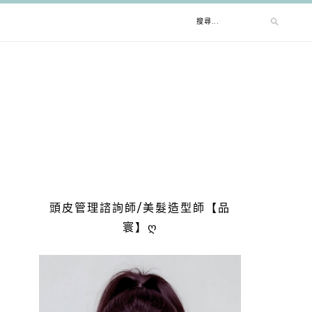
搜
尋
關
鍵
字:
頭皮管理諮詢師/美髮造型師【品
寰】ღ