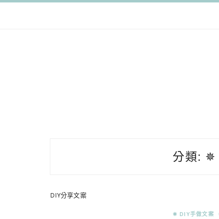
跳
至
主
要
內
容
分類:
✵
DIY分享文案
✵ DIY手做文案