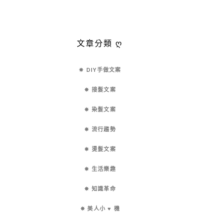
文章分類 ღ
✵ DIY手做文案
✵ 接髮文案
✵ 染髮文案
✵ 流行趨勢
✵ 燙髮文案
✵ 生活樂趣
✵ 知識革命
✵ 美人小 ♥ 機