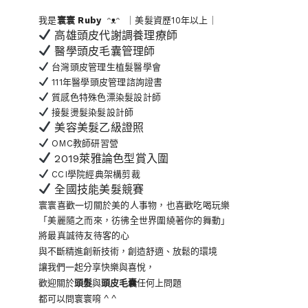
我是
寰寰
Ruby
ᵔᴥᵔ ｜美髮資歷10年以上｜
高雄頭皮代謝調養理療師
醫學頭皮毛囊管理師
台灣頭皮管理生植髮醫學會
111年醫學頭皮管理諮詢證書
質感色特殊色漂染髮設計師
接髮燙髮染髮設計師
美容美髮乙級證照
OMC教師研習營
2019萊雅論色型賞入圍
CCI學院經典架構剪裁
全國技能美髮競賽
寰寰喜歡一切關於美的人事物
，也喜歡吃喝玩樂
「美麗隨之而來，彷彿全世界
圍繞著你的舞動」
將最真誠待友待客的心
與不斷精進創新技術，創造舒適、放鬆的環境
讓我們一起分享快樂與喜悅，
歡迎關於
頭髮
與
頭皮毛囊
任何上問題
都可以問寰寰唷 ^ ^