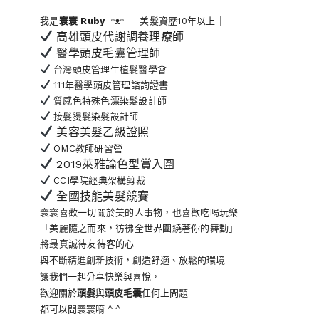
我是
寰寰
Ruby
ᵔᴥᵔ ｜美髮資歷10年以上｜
高雄頭皮代謝調養理療師
醫學頭皮毛囊管理師
台灣頭皮管理生植髮醫學會
111年醫學頭皮管理諮詢證書
質感色特殊色漂染髮設計師
接髮燙髮染髮設計師
美容美髮乙級證照
OMC教師研習營
2019萊雅論色型賞入圍
CCI學院經典架構剪裁
全國技能美髮競賽
寰寰喜歡一切關於美的人事物
，也喜歡吃喝玩樂
「美麗隨之而來，彷彿全世界
圍繞著你的舞動」
將最真誠待友待客的心
與不斷精進創新技術，創造舒適、放鬆的環境
讓我們一起分享快樂與喜悅，
歡迎關於
頭髮
與
頭皮毛囊
任何上問題
都可以問寰寰唷 ^ ^