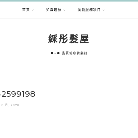
首頁
知識趨勢
美髮服務項目
綵彤髮屋
⚈⌄⚈ 品寰健康養髮館
42599198
1 6 月, 2020