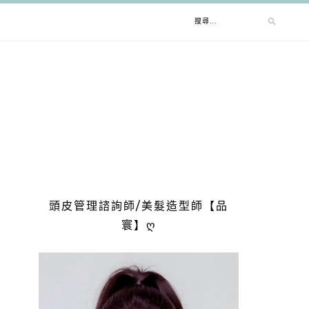
搜
尋
關
鍵
字:
頭皮管理諮詢師/美髮造型師【品
寰】ღ