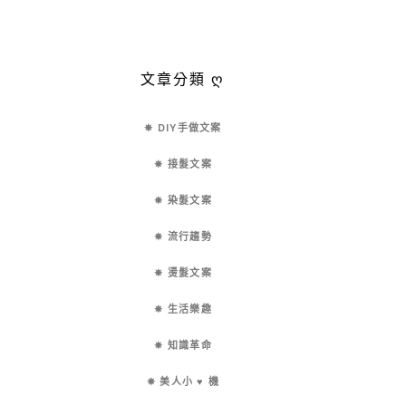
文章分類 ღ
✵ DIY手做文案
✵ 接髮文案
✵ 染髮文案
✵ 流行趨勢
✵ 燙髮文案
✵ 生活樂趣
✵ 知識革命
✵ 美人小 ♥ 機