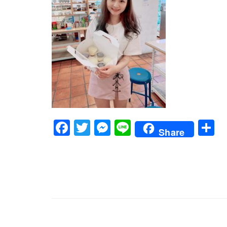
Facebook
Twitter
Messenger
Line
Share
文
章
導
覽