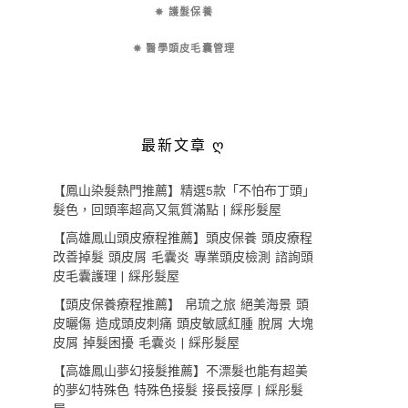
✵ 護髮保養
✵ 醫學頭皮毛囊管理
最新文章 ღ
【鳳山染髮熱門推薦】精選5款「不怕布丁頭」
髮色，回頭率超高又氣質滿點 | 綵彤髮屋
【高雄鳳山頭皮療程推薦】頭皮保養 頭皮療程
改善掉髮 頭皮屑 毛囊炎 專業頭皮檢測 諮詢頭
皮毛囊護理 | 綵彤髮屋
【頭皮保養療程推薦】 帛琉之旅 絕美海景 頭
皮曬傷 造成頭皮刺痛 頭皮敏感紅腫 脫屑 大塊
皮屑 掉髮困擾 毛囊炎 | 綵彤髮屋
【高雄鳳山夢幻接髮推薦】不漂髮也能有超美
的夢幻特殊色 特殊色接髮 接長接厚 | 綵彤髮