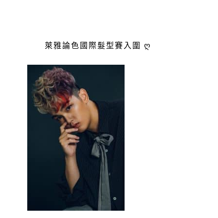
萊雅論色國際髮型賽入圍 ღ