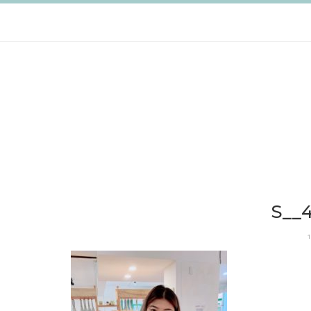
跳
至
主
要
內
容
S__