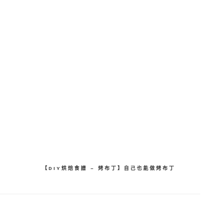
分
享
【DIY烘焙食譜 – 烤布丁】自己也能做烤布丁