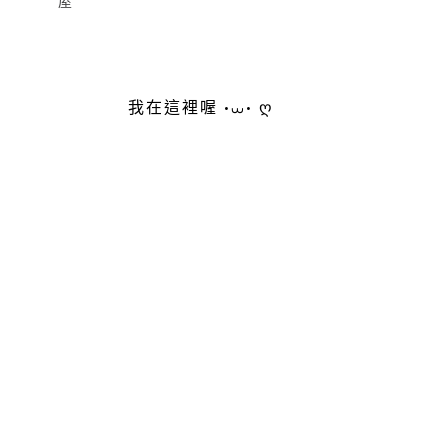
屋
我在這裡喔 •⩊• ღ