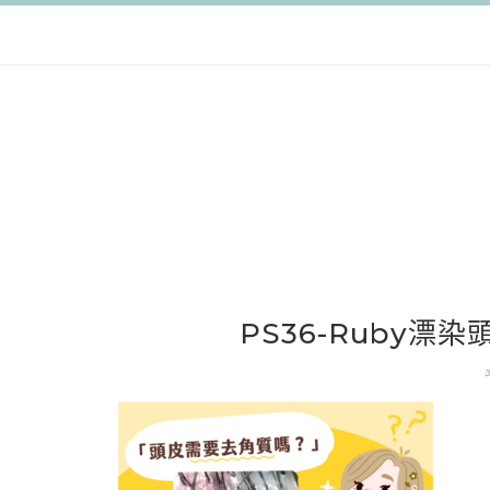
跳
至
主
要
內
容
PS36-Ruby漂染