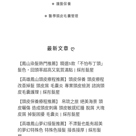
✵ 護髮保養
✵ 醫學頭皮毛囊管理
最新文章 ღ
【鳳山染髮熱門推薦】精選5款「不怕布丁頭」
髮色，回頭率超高又氣質滿點 | 綵彤髮屋
【高雄鳳山頭皮療程推薦】頭皮保養 頭皮療程
改善掉髮 頭皮屑 毛囊炎 專業頭皮檢測 諮詢頭
皮毛囊護理 | 綵彤髮屋
【頭皮保養療程推薦】 帛琉之旅 絕美海景 頭
皮曬傷 造成頭皮刺痛 頭皮敏感紅腫 脫屑 大塊
皮屑 掉髮困擾 毛囊炎 | 綵彤髮屋
【高雄鳳山夢幻接髮推薦】不漂髮也能有超美
的夢幻特殊色 特殊色接髮 接長接厚 | 綵彤髮