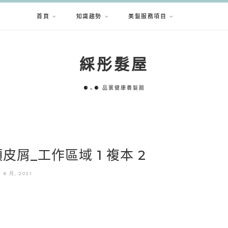
首頁
知識趨勢
美髮服務項目
綵彤髮屋
⚈⌄⚈ 品寰健康養髮館
頭皮屑_工作區域 1 複本 2
3 6 月, 2021