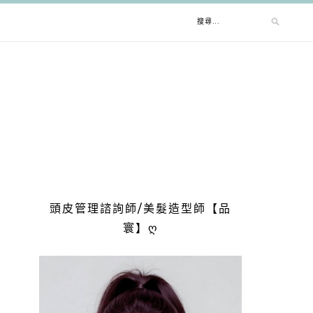
搜
尋
關
鍵
字:
頭皮管理諮詢師/美髮造型師【品
寰】ღ