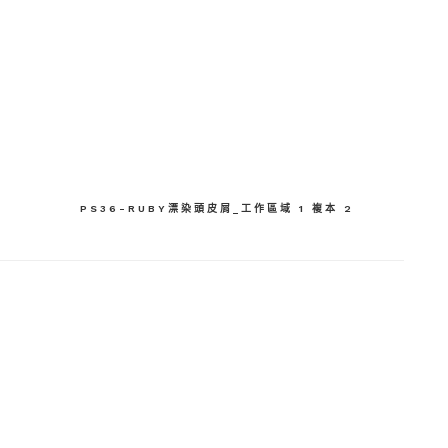
分
享
PS36-RUBY漂染頭皮屑_工作區域 1 複本 2