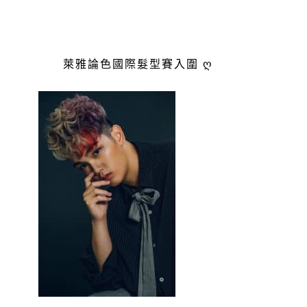
萊雅論色國際髮型賽入圍 ღ