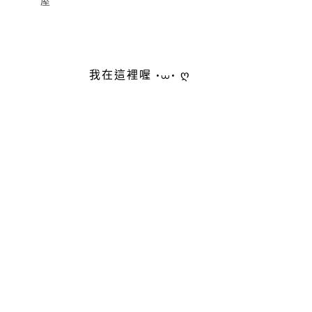
屋
我在這裡喔 •⩊• ღ