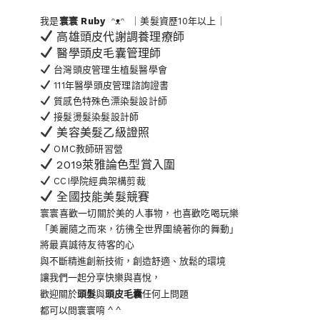
我是
寰寰
Ruby
ᵔᴥᵔ ｜美髮資歷10年以上｜
高雄頭皮代謝調養理療師
醫學頭皮毛囊管理師
台灣頭皮管理生植髮醫學會
111年醫學頭皮管理諮詢證書
質感色特殊色漂染髮設計師
接髮燙髮染髮設計師
美容美髮乙級證照
OMC教師研習營
2019萊雅論色型賞入圍
CCI學院經典架構剪裁
全國技能美髮競賽
寰寰喜歡一切關於美的人事物
，也喜歡吃喝玩樂
「美麗隨之而來，彷彿全世界
圍繞著你的舞動」
將最真誠待友待客的心
與不斷精進創新技術，創造舒適、放鬆的環境
讓我們一起分享快樂與喜悅，
歡迎關於
頭髮
與
頭皮毛囊
任何上問題
都可以問寰寰唷 ^ ^