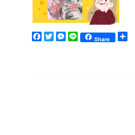
Facebook
Twitter
Messenger
Line
Share
文
章
導
覽