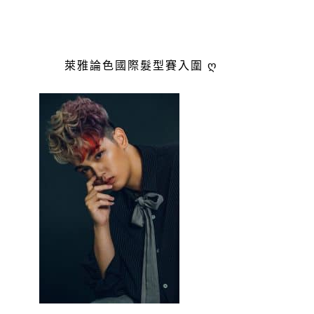
萊雅論色國際髮型賽入圍 ღ