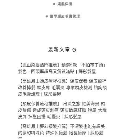
✵ 護髮保養
✵ 醫學頭皮毛囊管理
最新文章 ღ
【鳳山染髮熱門推薦】精選5款「不怕布丁頭」
髮色，回頭率超高又氣質滿點 | 綵彤髮屋
【高雄鳳山頭皮療程推薦】頭皮保養 頭皮療程
改善掉髮 頭皮屑 毛囊炎 專業頭皮檢測 諮詢頭
皮毛囊護理 | 綵彤髮屋
【頭皮保養療程推薦】 帛琉之旅 絕美海景 頭
皮曬傷 造成頭皮刺痛 頭皮敏感紅腫 脫屑 大塊
皮屑 掉髮困擾 毛囊炎 | 綵彤髮屋
【高雄鳳山夢幻接髮推薦】不漂髮也能有超美
的夢幻特殊色 特殊色接髮 接長接厚 | 綵彤髮