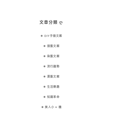
文章分類 ღ
✵ DIY手做文案
✵ 接髮文案
✵ 染髮文案
✵ 流行趨勢
✵ 燙髮文案
✵ 生活樂趣
✵ 知識革命
✵ 美人小 ♥ 機