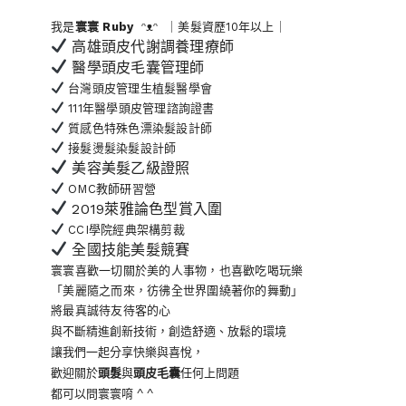
我是
寰寰
Ruby
ᵔᴥᵔ ｜美髮資歷10年以上｜
高雄頭皮代謝調養理療師
醫學頭皮毛囊管理師
台灣頭皮管理生植髮醫學會
111年醫學頭皮管理諮詢證書
質感色特殊色漂染髮設計師
接髮燙髮染髮設計師
美容美髮乙級證照
OMC教師研習營
2019萊雅論色型賞入圍
CCI學院經典架構剪裁
全國技能美髮競賽
寰寰喜歡一切關於美的人事物
，也喜歡吃喝玩樂
「美麗隨之而來，彷彿全世界
圍繞著你的舞動」
將最真誠待友待客的心
與不斷精進創新技術，創造舒適、放鬆的環境
讓我們一起分享快樂與喜悅，
歡迎關於
頭髮
與
頭皮毛囊
任何上問題
都可以問寰寰唷 ^ ^