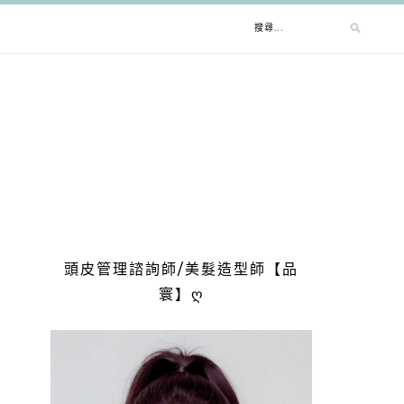
搜
尋
關
鍵
字:
頭皮管理諮詢師/美髮造型師【品
寰】ღ