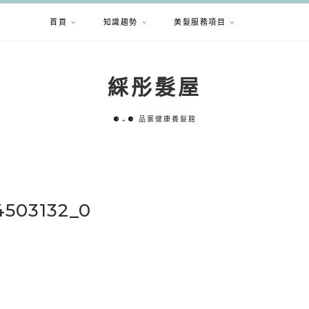
首頁
知識趨勢
美髮服務項目
綵彤髮屋
⚈⌄⚈ 品寰健康養髮館
4503132_0