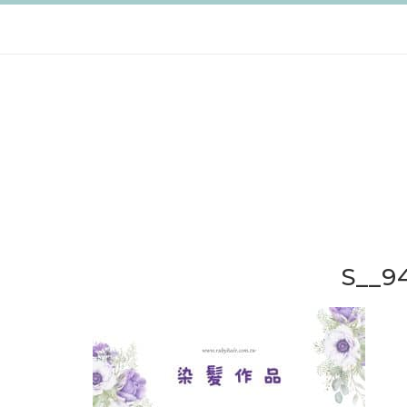
跳
至
主
要
內
容
S__9