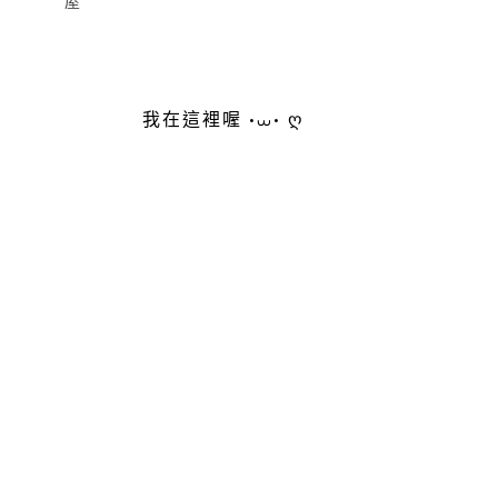
屋
我在這裡喔 •⩊• ღ