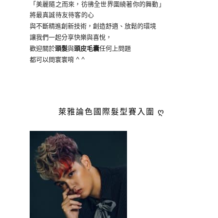
「美麗隨之而來，彷彿全世界
圍繞著你的舞動」
將最真誠待友待客的心
與不斷精進創新技術，創造舒適、放鬆的環境
讓我們一起分享快樂與喜悅，
歡迎關於
頭髮
與
頭皮毛囊
任何上問題
都可以問寰寰唷 ^ ^
萊雅論色國際髮型賽入圍 ღ