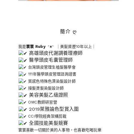
簡介 ღ
我是
寰寰
Ruby
ᵔᴥᵔ ｜美髮資歷10年以上｜
高雄頭皮代謝調養理療師
醫學頭皮毛囊管理師
台灣頭皮管理生植髮醫學會
111年醫學頭皮管理諮詢證書
質感色特殊色漂染髮設計師
接髮燙髮染髮設計師
美容美髮乙級證照
OMC教師研習營
2019萊雅論色型賞入圍
CCI學院經典架構剪裁
全國技能美髮競賽
寰寰喜歡一切關於美的人事物
，也喜歡吃喝玩樂