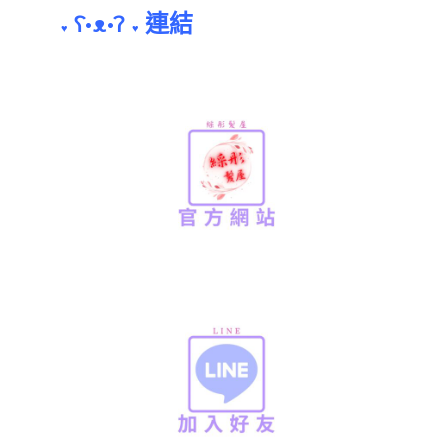
連結
ʕ•ᴥ•ʔ
♥
♥