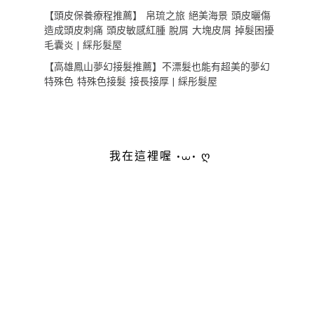
【頭皮保養療程推薦】 帛琉之旅 絕美海景 頭皮曬傷
造成頭皮刺痛 頭皮敏感紅腫 脫屑 大塊皮屑 掉髮困擾
毛囊炎 | 綵彤髮屋
【高雄鳳山夢幻接髮推薦】不漂髮也能有超美的夢幻
特殊色 特殊色接髮 接長接厚 | 綵彤髮屋
我在這裡喔 •⩊• ღ