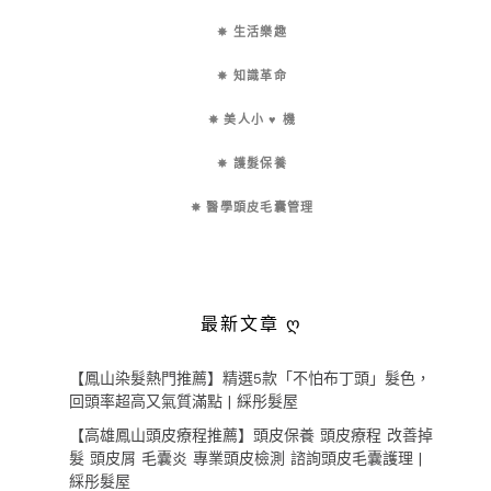
✵ 生活樂趣
✵ 知識革命
✵ 美人小 ♥ 機
✵ 護髮保養
✵ 醫學頭皮毛囊管理
最新文章 ღ
【鳳山染髮熱門推薦】精選5款「不怕布丁頭」髮色，
回頭率超高又氣質滿點 | 綵彤髮屋
【高雄鳳山頭皮療程推薦】頭皮保養 頭皮療程 改善掉
髮 頭皮屑 毛囊炎 專業頭皮檢測 諮詢頭皮毛囊護理 |
綵彤髮屋