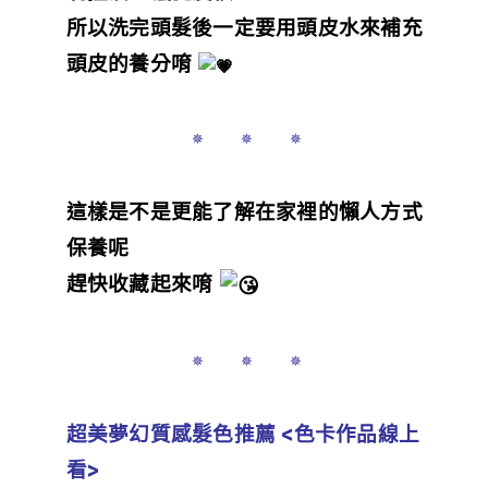
所以洗完頭髮後一定要用頭皮水來補充
頭皮的養分唷
✵ ✵ ✵
這樣是不是更能了解在家裡的懶人方式
保養呢
趕快收藏起來唷
✵ ✵ ✵
超美夢幻質感髮色推薦 <色卡作品線上
看>