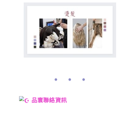
✵ ✵ ✵
品寰聯絡資訊