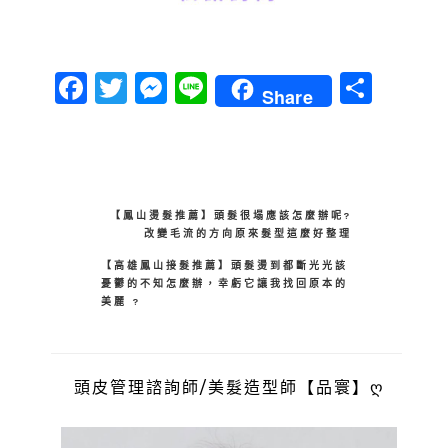
Facebook
Twitter
Messenger
Line
分
Share
享
【鳳山燙髮推薦】頭髮很塌應該怎麼辦呢?
改變毛流的方向原來髮型這麼好整理
【高雄鳳山接髮推薦】頭髮燙到都斷光光該
憂鬱的不知怎麼辦，幸虧它讓我找回原本的
美麗 ?
頭皮管理諮詢師/美髮造型師【品寰】ღ