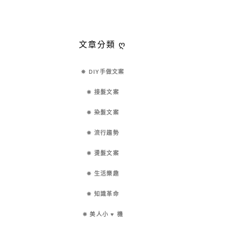
文章分類 ღ
✵ DIY手做文案
✵ 接髮文案
✵ 染髮文案
✵ 流行趨勢
✵ 燙髮文案
✵ 生活樂趣
✵ 知識革命
✵ 美人小 ♥ 機