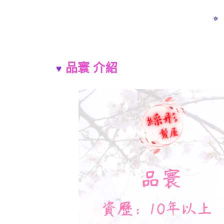
✵
品寰 介紹
♥