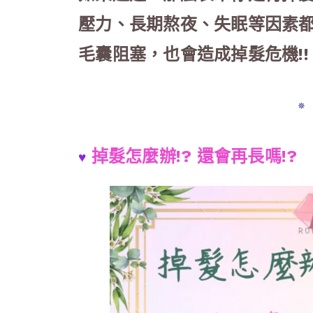
壓力、長期熬夜、失眠等因素
毛囊阻塞，也會造成掉髮危機!
✵
掉髮怎麼辦!? 還會再長嗎!?
♥