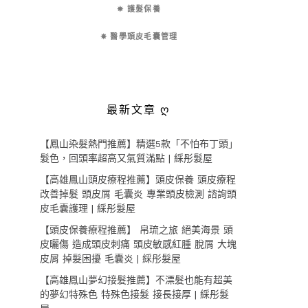
✵ 護髮保養
✵ 醫學頭皮毛囊管理
最新文章 ღ
【鳳山染髮熱門推薦】精選5款「不怕布丁頭」
髮色，回頭率超高又氣質滿點 | 綵彤髮屋
【高雄鳳山頭皮療程推薦】頭皮保養 頭皮療程
改善掉髮 頭皮屑 毛囊炎 專業頭皮檢測 諮詢頭
皮毛囊護理 | 綵彤髮屋
【頭皮保養療程推薦】 帛琉之旅 絕美海景 頭
皮曬傷 造成頭皮刺痛 頭皮敏感紅腫 脫屑 大塊
皮屑 掉髮困擾 毛囊炎 | 綵彤髮屋
【高雄鳳山夢幻接髮推薦】不漂髮也能有超美
的夢幻特殊色 特殊色接髮 接長接厚 | 綵彤髮