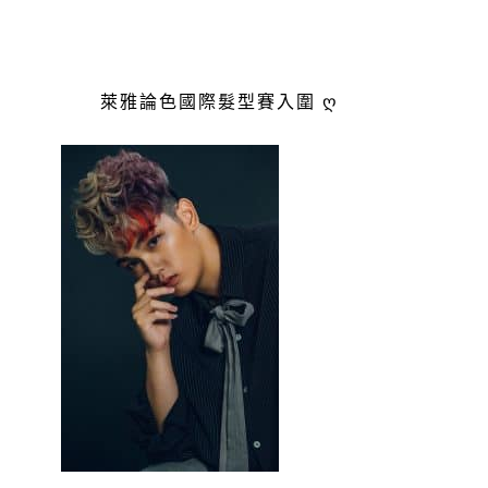
萊雅論色國際髮型賽入圍 ღ