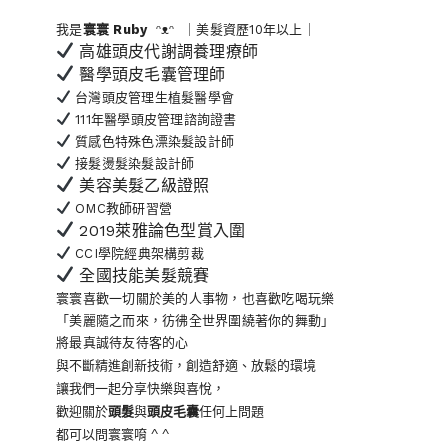
我是
寰寰
Ruby
ᵔᴥᵔ ｜美髮資歷10年以上｜
高雄頭皮代謝調養理療師
醫學頭皮毛囊管理師
台灣頭皮管理生植髮醫學會
111年醫學頭皮管理諮詢證書
質感色特殊色漂染髮設計師
接髮燙髮染髮設計師
美容美髮乙級證照
OMC教師研習營
2019萊雅論色型賞入圍
CCI學院經典架構剪裁
全國技能美髮競賽
寰寰喜歡一切關於美的人事物
，也喜歡吃喝玩樂
「美麗隨之而來，彷彿全世界
圍繞著你的舞動」
將最真誠待友待客的心
與不斷精進創新技術，創造舒適、放鬆的環境
讓我們一起分享快樂與喜悅，
歡迎關於
頭髮
與
頭皮毛囊
任何上問題
都可以問寰寰唷 ^ ^