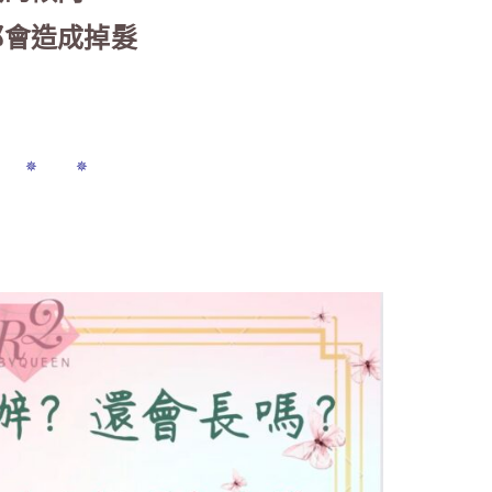
都會造成掉髮
!
 ✵ ✵