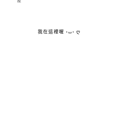
屋
我在這裡喔 •⩊• ღ