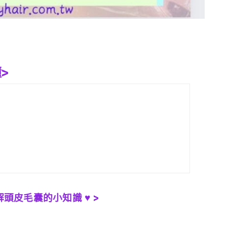
>
解頭皮毛囊的小知識
♥ >