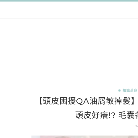
✵ 知識革命
【頭皮困擾QA油屑敏掉髮】
頭皮好癢!? 毛囊
2