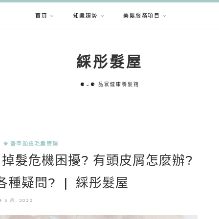
首頁
知識趨勢
美髮服務項目
綵彤髮屋
⚈⌄⚈ 品寰健康養髮館
✵ 醫學頭皮毛囊管理
掉髮危機困擾? 有頭皮屑怎麼辦?
各種疑問? | 綵彤髮屋
4 5 月, 2022