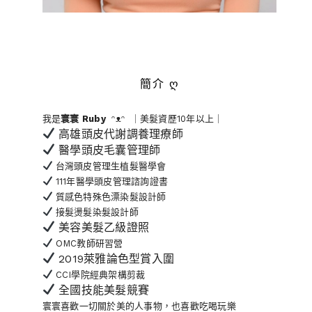
簡介 ღ
我是
寰寰
Ruby
ᵔᴥᵔ ｜美髮資歷10年以上｜
高雄頭皮代謝調養理療師
醫學頭皮毛囊管理師
台灣頭皮管理生植髮醫學會
111年醫學頭皮管理諮詢證書
質感色特殊色漂染髮設計師
接髮燙髮染髮設計師
美容美髮乙級證照
OMC教師研習營
2019萊雅論色型賞入圍
CCI學院經典架構剪裁
全國技能美髮競賽
寰寰喜歡一切關於美的人事物
，也喜歡吃喝玩樂