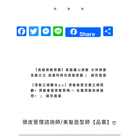
✵ ✵ ✵
Facebook
Twitter
Messenger
Line
分
Share
享
【高雄接髮推薦】高雄鳳山接髮 女神接髮
長髮公主 高雄特殊色接髮推薦 | 綵彤髮屋
【漂髮正確觀念QA】漂髮後要怎麼正確照
顧? 漂髮會傷害髮質嗎!? 各種漂髮前後疑
問? | 綵彤髮屋
頭皮管理諮詢師/美髮造型師【品寰】ღ