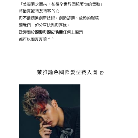
「美麗隨之而來，彷彿全世界
圍繞著你的舞動」
將最真誠待友待客的心
與不斷精進創新技術，創造舒適、放鬆的環境
讓我們一起分享快樂與喜悅，
歡迎關於
頭髮
與
頭皮毛囊
任何上問題
都可以問寰寰唷 ^ ^
萊雅論色國際髮型賽入圍 ღ