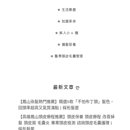
✵ 生活樂趣
✵ 知識革命
✵ 美人小 ♥ 機
✵ 護髮保養
✵ 醫學頭皮毛囊管理
最新文章 ღ
【鳳山染髮熱門推薦】精選5款「不怕布丁頭」髮色，
回頭率超高又氣質滿點 | 綵彤髮屋
【高雄鳳山頭皮療程推薦】頭皮保養 頭皮療程 改善掉
髮 頭皮屑 毛囊炎 專業頭皮檢測 諮詢頭皮毛囊護理 |
綵彤髮屋