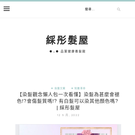
綵彤髮屋
⚈⌄⚈ 品寰健康養髮館
✵ 染髮文案
✵ 知識革命
【染髮觀念懶人包一次看懂】染髮為甚麼會褪
色!?會傷髮質嗎!? 有白髮可以染其他顏色嗎?
| 綵彤髮屋
12 5 月, 2022