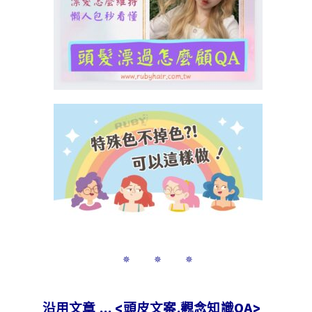
✵ ✵ ✵
沿用文章 … <頭皮文案.觀念知識QA>