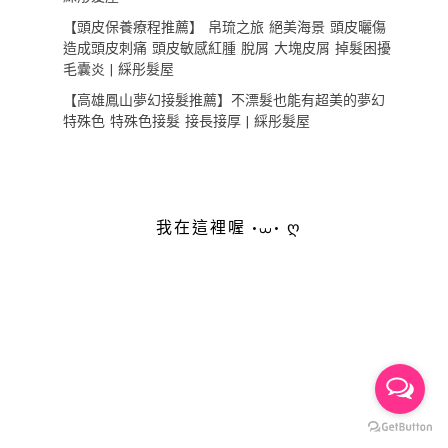
【頭皮保養療程推薦】 帛琉之旅 絕美海景 頭皮曬傷
造成頭皮刺痛 頭皮敏感紅腫 脫屑 大塊皮屑 掉髮困擾
毛囊炎 | 綵彤髮屋
【高雄鳳山夢幻接髮推薦】不漂髮也能有超美的夢幻
特殊色 特殊色接髮 接長接厚 | 綵彤髮屋
我在這裡喔 •⩊• ღ