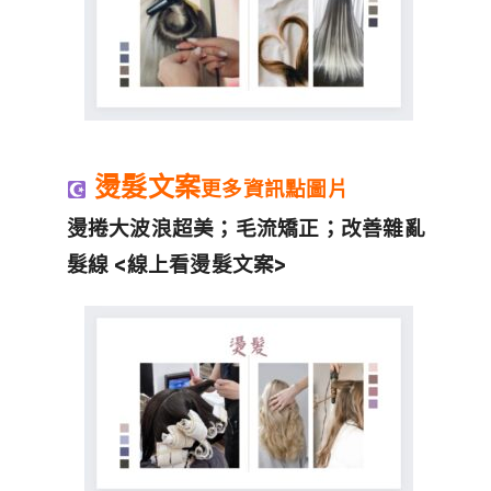
燙髮文案
更多資訊點圖片
燙捲大波浪超美；毛流矯正；改善雜亂
髮線 <線上看燙髮文案>