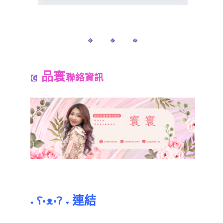
✵ ✵ ✵
品寰
聯絡資訊
連結
ʕ•ᴥ•ʔ
♥
♥