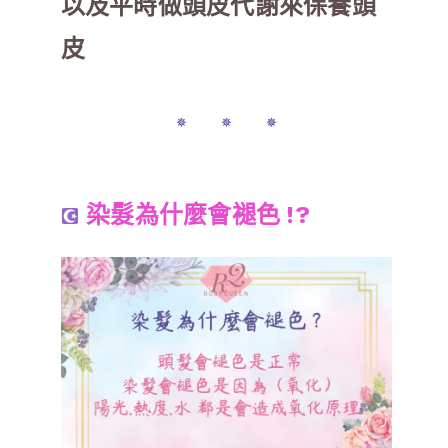
以及平時做頭皮代謝來保養頭
皮
✵ ✵ ✵
染髮為什麼會褪色 !?