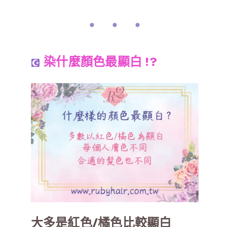
✵ ✵ ✵
染什麼顏色最顯白 !?
大多是紅色/橘色比較顯白