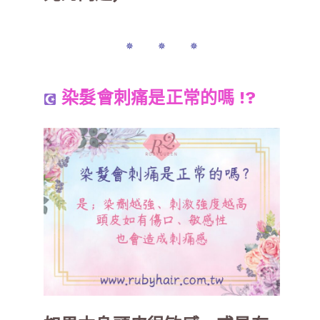
✵ ✵ ✵
染髮會刺痛是正常的嗎 !?