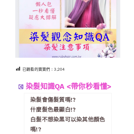
已觀看的寶寶們 :
3,204
染髮知識QA <帶你秒看懂>
染髮會傷髮質嗎!?
什麼髮色最顯白!?
白髮不想染黑可以染其他顏色
嗎!?