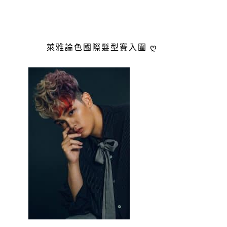
萊雅論色國際髮型賽入圍 ღ