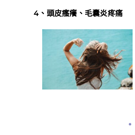
4、頭皮瘙癢、毛囊炎疼痛
✵