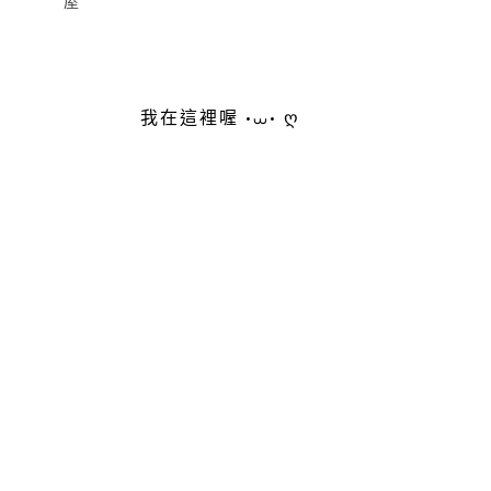
屋
我在這裡喔 •⩊• ღ