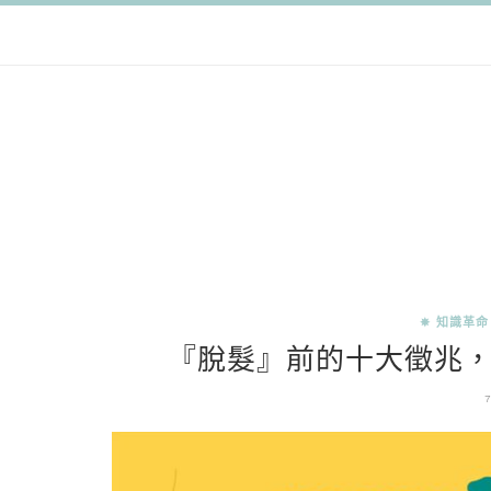
✵ 知識革命
『脫髮』前的十大徵兆