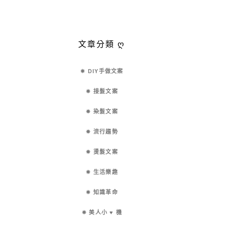
文章分類 ღ
✵ DIY手做文案
✵ 接髮文案
✵ 染髮文案
✵ 流行趨勢
✵ 燙髮文案
✵ 生活樂趣
✵ 知識革命
✵ 美人小 ♥ 機