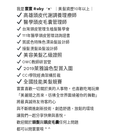
我是
寰寰
Ruby
ᵔᴥᵔ ｜美髮資歷10年以上｜
高雄頭皮代謝調養理療師
醫學頭皮毛囊管理師
台灣頭皮管理生植髮醫學會
111年醫學頭皮管理諮詢證書
質感色特殊色漂染髮設計師
接髮燙髮染髮設計師
美容美髮乙級證照
OMC教師研習營
2019萊雅論色型賞入圍
CCI學院經典架構剪裁
全國技能美髮競賽
寰寰喜歡一切關於美的人事物
，也喜歡吃喝玩樂
「美麗隨之而來，彷彿全世界
圍繞著你的舞動」
將最真誠待友待客的心
與不斷精進創新技術，創造舒適、放鬆的環境
讓我們一起分享快樂與喜悅，
歡迎關於
頭髮
與
頭皮毛囊
任何上問題
都可以問寰寰唷 ^ ^