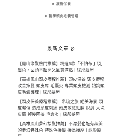
✵ 護髮保養
✵ 醫學頭皮毛囊管理
最新文章 ღ
【鳳山染髮熱門推薦】精選5款「不怕布丁頭」
髮色，回頭率超高又氣質滿點 | 綵彤髮屋
【高雄鳳山頭皮療程推薦】頭皮保養 頭皮療程
改善掉髮 頭皮屑 毛囊炎 專業頭皮檢測 諮詢頭
皮毛囊護理 | 綵彤髮屋
【頭皮保養療程推薦】 帛琉之旅 絕美海景 頭
皮曬傷 造成頭皮刺痛 頭皮敏感紅腫 脫屑 大塊
皮屑 掉髮困擾 毛囊炎 | 綵彤髮屋
【高雄鳳山夢幻接髮推薦】不漂髮也能有超美
的夢幻特殊色 特殊色接髮 接長接厚 | 綵彤髮