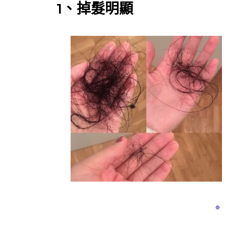
1、掉髮明顯
✵