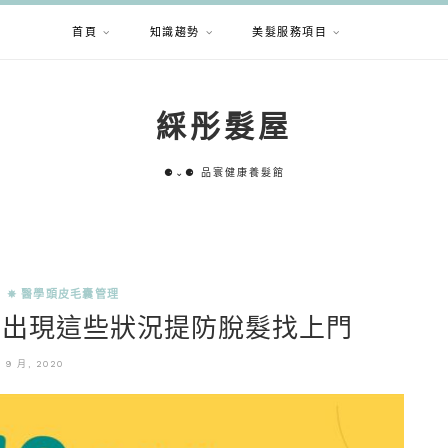
首頁
知識趨勢
美髮服務項目
綵彤髮屋
⚈⌄⚈ 品寰健康養髮館
✵ 醫學頭皮毛囊管理
，出現這些狀況提防脫髮找上門
7 9 月, 2020