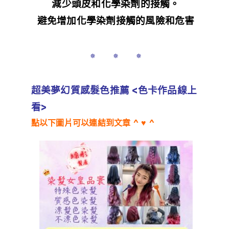
減少頭皮和化學染劑的接觸。
避免增加化學染劑接觸的風險和危害
✵ ✵ ✵
超美夢幻質感髮色推薦 <色卡作品線上
看>
點以下圖片可以連結到文章 ^ ♥ ^