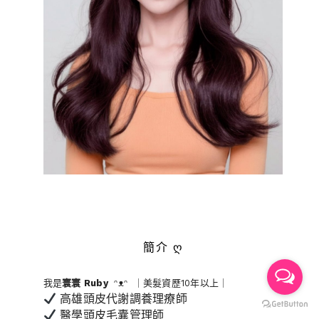
簡介 ღ
我是
寰寰
Ruby
ᵔᴥᵔ ｜美髮資歷10年以上｜
高雄頭皮代謝調養理療師
醫學頭皮毛囊管理師