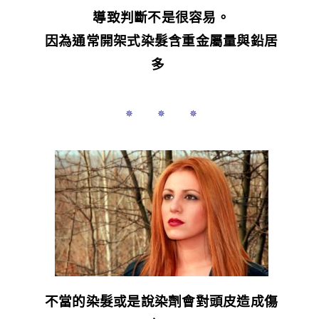
導致判斷不是很容易。
因為通常開架式染髮含重金屬量與鉛居
多
✵ ✵ ✵
不當的染髮或是說染劑會對頭皮造成傷