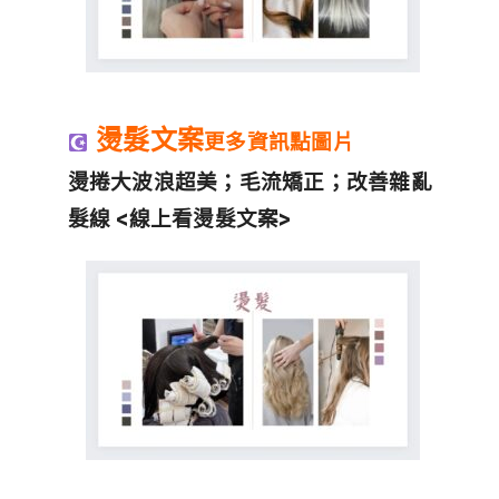
燙髮文案
更多資訊點圖片
燙捲大波浪超美；毛流矯正；改善雜亂
髮線 <線上看燙髮文案>