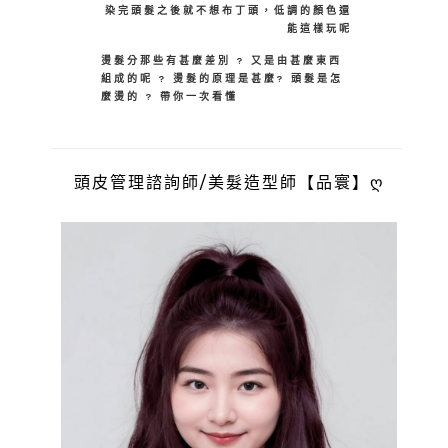
染完頭髮之後就不想布丁頭，低調的顏色還
能這樣玩呢
燙髮分那些有甚麼差別 ? 又是由甚麼東西
組成的呢 ? 燙髮的原理是甚麼? 頭髮是怎
麼燙的 ? 帶你一次看懂
頭皮管理諮詢師/美髮造型師【品寰】ღ