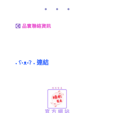
✵ ✵ ✵
品寰聯絡資訊
連結
ʕ•ᴥ•ʔ
♥
♥