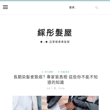
綵彤髮屋
⚈⌄⚈ 品寰健康養髮館
✵ 流行趨勢
✵ 知識革命
長期染髮會致癌? 專家皆真相 這些你不能不知
道的知識
29 1 月, 2019