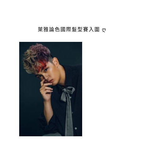
萊雅論色國際髮型賽入圍 ღ