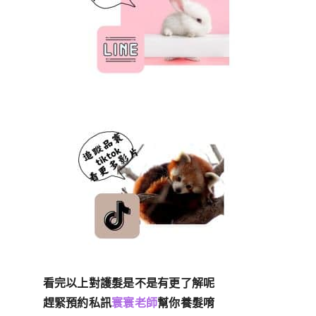
看完以上對護髮是不是有更了解呢
趕緊預約私訊
寰寰老師
幫你養髮唷