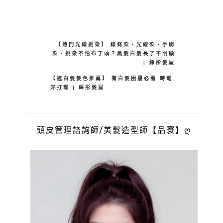
【熱門光線挑染】 線條染、光線染、手刷
染、挑染不怕布丁頭？黑髮白髮長了不明顯
| 綵彤髮屋
【遮白髮髮色推薦】 有白髮困擾必看 時髦
好打理 | 綵彤髮屋
頭皮管理諮詢師/美髮造型師【品寰】ღ