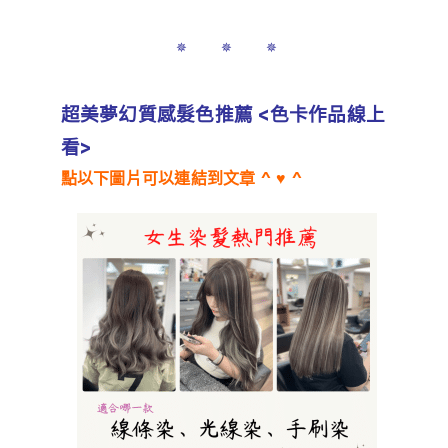
✵ ✵ ✵
超美夢幻質感髮色推薦 <色卡作品線上
看>
點以下圖片可以連結到文章 ^ ♥ ^