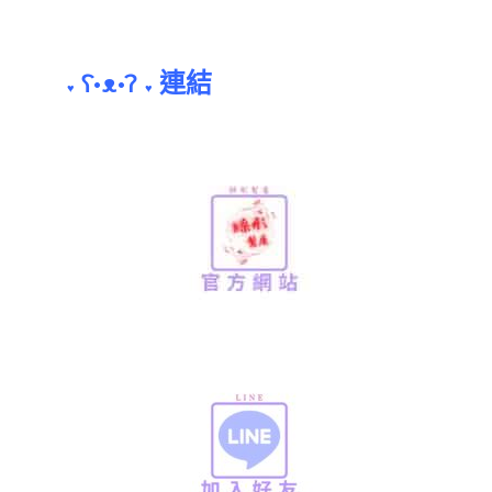
連結
ʕ•ᴥ•ʔ
♥
♥