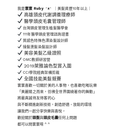
我是
寰寰
Ruby
ᵔᴥᵔ ｜美髮資歷10年以上｜
高雄頭皮代謝調養理療師
醫學頭皮毛囊管理師
台灣頭皮管理生植髮醫學會
111年醫學頭皮管理諮詢證書
質感色特殊色漂染髮設計師
接髮燙髮染髮設計師
美容美髮乙級證照
OMC教師研習營
2019萊雅論色型賞入圍
CCI學院經典架構剪裁
全國技能美髮競賽
寰寰喜歡一切關於美的人事物
，也喜歡吃喝玩樂
「美麗隨之而來，彷彿全世界
圍繞著你的舞動」
將最真誠待友待客的心
與不斷精進創新技術，創造舒適、放鬆的環境
讓我們一起分享快樂與喜悅，
歡迎關於
頭髮
與
頭皮毛囊
任何上問題
都可以問寰寰唷 ^ ^