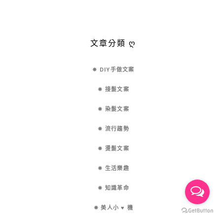
文章分類 ღ
✵ DIY手做文案
✵ 接髮文案
✵ 染髮文案
✵ 流行趨勢
✵ 燙髮文案
✵ 生活樂趣
✵ 知識革命
✵ 美人小 ♥ 機