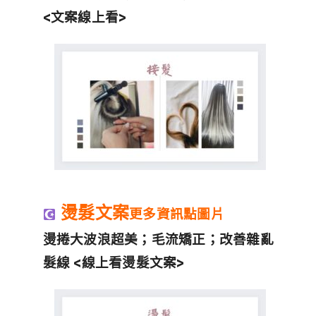
<文案線上看>
燙髮文案
更多資訊點圖片
燙捲大波浪超美；毛流矯正；改善雜亂
髮線 <線上看燙髮文案>