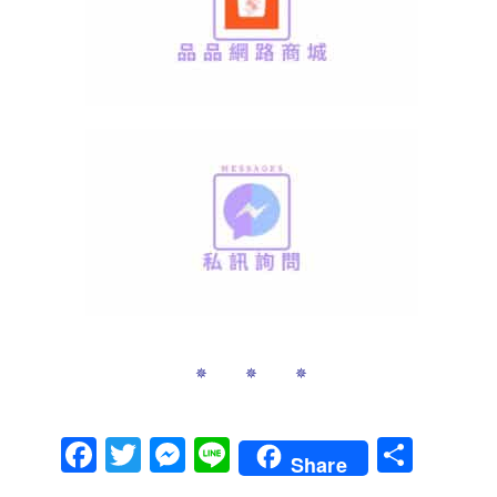
✵ ✵ ✵
Facebook
Twitter
Messenger
Line
分
Share
享