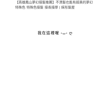
【高雄鳳山夢幻接髮推薦】不漂髮也能有超美的夢幻
特殊色 特殊色接髮 接長接厚 | 綵彤髮屋
我在這裡喔 •⩊• ღ