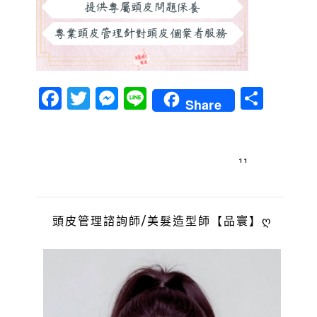
Facebook
Twitter
Messenger
Line
分
Share
享
文
11
章
導
頭皮管理諮詢師/美髮造型師【品寰】ღ
覽