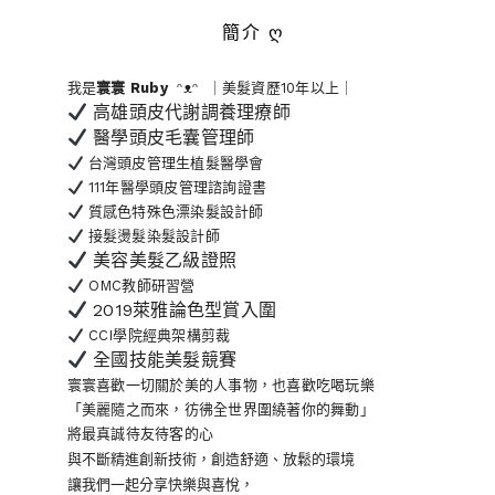
簡介 ღ
我是
寰寰
Ruby
ᵔᴥᵔ ｜美髮資歷10年以上｜
高雄頭皮代謝調養理療師
醫學頭皮毛囊管理師
台灣頭皮管理生植髮醫學會
111年醫學頭皮管理諮詢證書
質感色特殊色漂染髮設計師
接髮燙髮染髮設計師
美容美髮乙級證照
OMC教師研習營
2019萊雅論色型賞入圍
CCI學院經典架構剪裁
全國技能美髮競賽
寰寰喜歡一切關於美的人事物
，也喜歡吃喝玩樂
「美麗隨之而來，彷彿全世界
圍繞著你的舞動」
將最真誠待友待客的心
與不斷精進創新技術，創造舒適、放鬆的環境
讓我們一起分享快樂與喜悅，