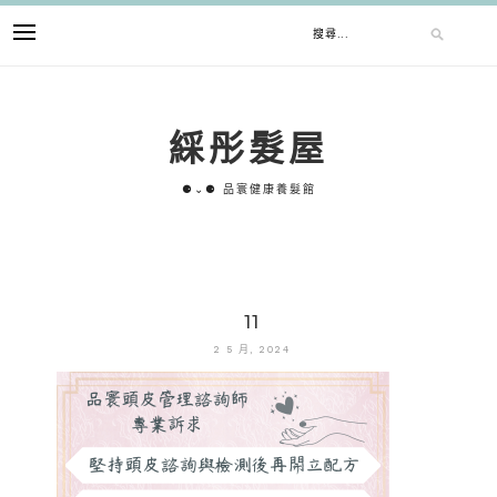
跳
搜
至
主
要
尋
內
綵彤髮屋
容
關
⚈⌄⚈ 品寰健康養髮館
鍵
字:
11
2 5 月, 2024