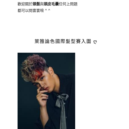
歡迎關於
頭髮
與
頭皮毛囊
任何上問題
都可以問寰寰唷 ^ ^
萊雅論色國際髮型賽入圍 ღ