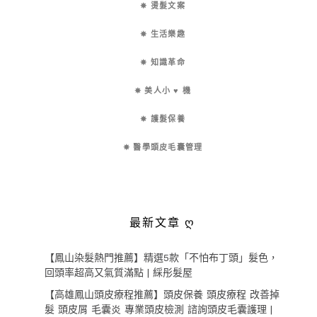
✵ 燙髮文案
✵ 生活樂趣
✵ 知識革命
✵ 美人小 ♥ 機
✵ 護髮保養
✵ 醫學頭皮毛囊管理
最新文章 ღ
【鳳山染髮熱門推薦】精選5款「不怕布丁頭」髮色，
回頭率超高又氣質滿點 | 綵彤髮屋
【高雄鳳山頭皮療程推薦】頭皮保養 頭皮療程 改善掉
髮 頭皮屑 毛囊炎 專業頭皮檢測 諮詢頭皮毛囊護理 |