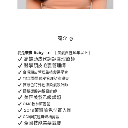
簡介 ღ
我是
寰寰
Ruby
ᵔᴥᵔ ｜美髮資歷10年以上｜
高雄頭皮代謝調養理療師
醫學頭皮毛囊管理師
台灣頭皮管理生植髮醫學會
111年醫學頭皮管理諮詢證書
質感色特殊色漂染髮設計師
接髮燙髮染髮設計師
美容美髮乙級證照
OMC教師研習營
2019萊雅論色型賞入圍
CCI學院經典架構剪裁
全國技能美髮競賽