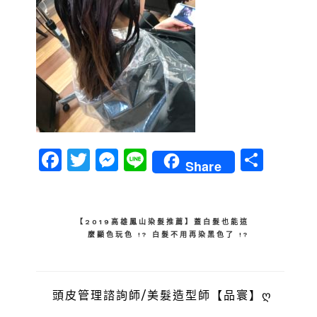
Facebook
Twitter
Messenger
Line
分
Share
享
文
【2019高雄鳳山染髮推薦】蓋白髮也能這
麼顯色玩色 !? 白髮不用再染黑色了 !?
章
導
覽
頭皮管理諮詢師/美髮造型師【品寰】ღ