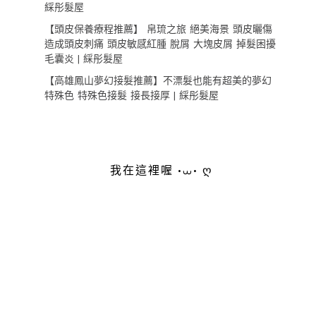
綵彤髮屋
【頭皮保養療程推薦】 帛琉之旅 絕美海景 頭皮曬傷
造成頭皮刺痛 頭皮敏感紅腫 脫屑 大塊皮屑 掉髮困擾
毛囊炎 | 綵彤髮屋
【高雄鳳山夢幻接髮推薦】不漂髮也能有超美的夢幻
特殊色 特殊色接髮 接長接厚 | 綵彤髮屋
我在這裡喔 •⩊• ღ