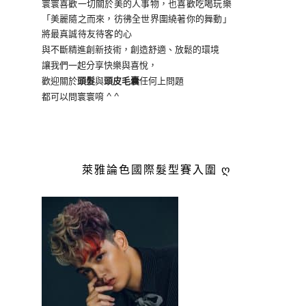
寰寰喜歡一切關於美的人事物
，也喜歡吃喝玩樂
「美麗隨之而來，彷彿全世界
圍繞著你的舞動」
將最真誠待友待客的心
與不斷精進創新技術，創造舒適、放鬆的環境
讓我們一起分享快樂與喜悅，
歡迎關於
頭髮
與
頭皮毛囊
任何上問題
都可以問寰寰唷 ^ ^
萊雅論色國際髮型賽入圍 ღ