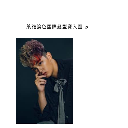
萊雅論色國際髮型賽入圍 ღ