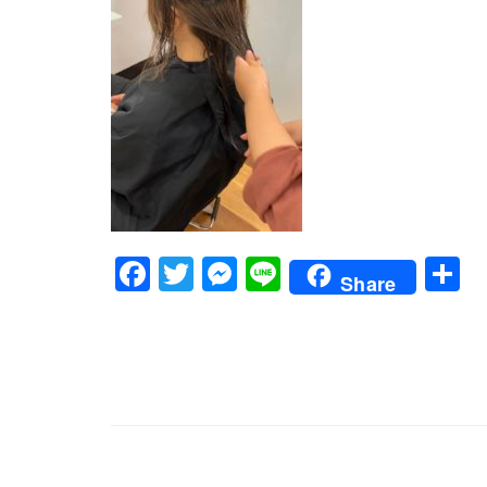
Facebook
Twitter
Messenger
Line
Share
文
章
導
覽