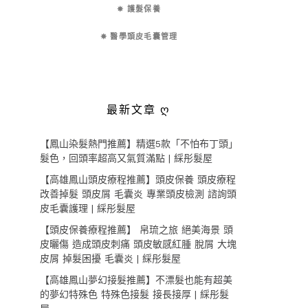
✵ 護髮保養
✵ 醫學頭皮毛囊管理
最新文章 ღ
【鳳山染髮熱門推薦】精選5款「不怕布丁頭」
髮色，回頭率超高又氣質滿點 | 綵彤髮屋
【高雄鳳山頭皮療程推薦】頭皮保養 頭皮療程
改善掉髮 頭皮屑 毛囊炎 專業頭皮檢測 諮詢頭
皮毛囊護理 | 綵彤髮屋
【頭皮保養療程推薦】 帛琉之旅 絕美海景 頭
皮曬傷 造成頭皮刺痛 頭皮敏感紅腫 脫屑 大塊
皮屑 掉髮困擾 毛囊炎 | 綵彤髮屋
【高雄鳳山夢幻接髮推薦】不漂髮也能有超美
的夢幻特殊色 特殊色接髮 接長接厚 | 綵彤髮