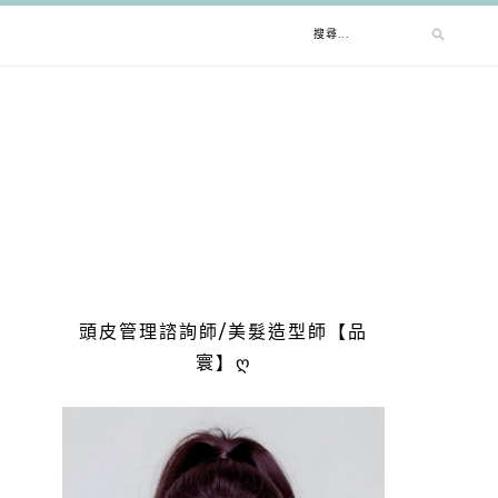
搜
尋
關
鍵
字:
頭皮管理諮詢師/美髮造型師【品
寰】ღ