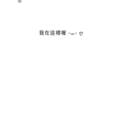
屋
我在這裡喔 •⩊• ღ