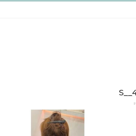
跳
至
主
要
內
容
S__
2