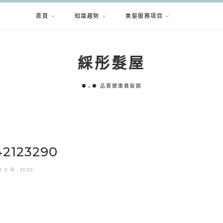
首頁
知識趨勢
美髮服務項目
綵彤髮屋
⚈⌄⚈ 品寰健康養髮館
42123290
1 5 月, 2020