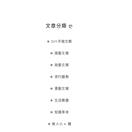
文章分類 ღ
✵ DIY手做文案
✵ 接髮文案
✵ 染髮文案
✵ 流行趨勢
✵ 燙髮文案
✵ 生活樂趣
✵ 知識革命
✵ 美人小 ♥ 機