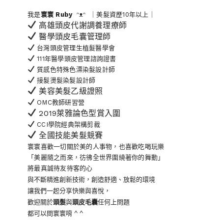
我是
寰寰
Ruby
ᵔᴥᵔ ｜美髮資歷10年以上｜
高雄頭皮代謝調養理療師
醫學頭皮毛囊管理師
台灣頭皮管理生植髮醫學會
111年醫學頭皮管理諮詢證書
質感色特殊色漂染髮設計師
接髮燙髮染髮設計師
美容美髮乙級證照
OMC教師研習營
2019萊雅論色型賞入圍
CCI學院經典架構剪裁
全國技能美髮競賽
寰寰喜歡一切關於美的人事物
，也喜歡吃喝玩樂
「美麗隨之而來，彷彿全世界
圍繞著你的舞動」
將最真誠待友待客的心
與不斷精進創新技術，創造舒適、放鬆的環境
讓我們一起分享快樂與喜悅，
歡迎關於
頭髮
與
頭皮毛囊
任何上問題
都可以問寰寰唷 ^ ^