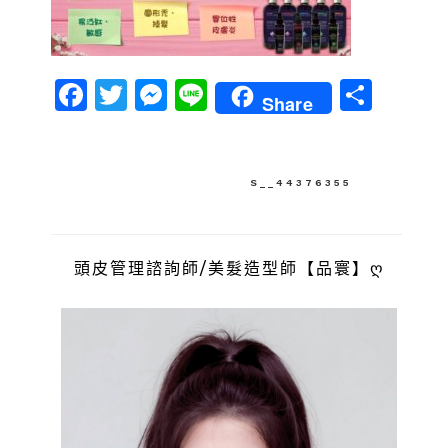
Facebook
Twitter
Messenger
Line
分
Share
享
文
S__44376355
章
導
頭皮管理諮詢師/美髮造型師【品寰】ღ
覽