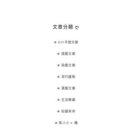
文章分類 ღ
✵ DIY手做文案
✵ 接髮文案
✵ 染髮文案
✵ 流行趨勢
✵ 燙髮文案
✵ 生活樂趣
✵ 知識革命
✵ 美人小 ♥ 機