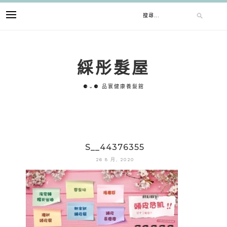
跳
搜
至
主
要
尋
內
綵彤髮屋
容
關
⚈⌄⚈ 品寰健康養髮館
鍵
字:
S__44376355
26 8 月, 2020