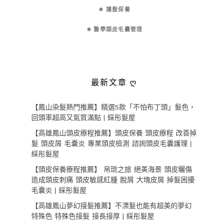
✵ 護髮保養
✵ 醫學頭皮毛囊管理
最新文章 ღ
【鳳山染髮熱門推薦】精選5款「不怕布丁頭」髮色，
回頭率超高又氣質滿點 | 綵彤髮屋
【高雄鳳山頭皮療程推薦】頭皮保養 頭皮療程 改善掉
髮 頭皮屑 毛囊炎 專業頭皮檢測 諮詢頭皮毛囊護理 |
綵彤髮屋
【頭皮保養療程推薦】 帛琉之旅 絕美海景 頭皮曬傷
造成頭皮刺痛 頭皮敏感紅腫 脫屑 大塊皮屑 掉髮困擾
毛囊炎 | 綵彤髮屋
【高雄鳳山夢幻接髮推薦】不漂髮也能有超美的夢幻
特殊色 特殊色接髮 接長接厚 | 綵彤髮屋