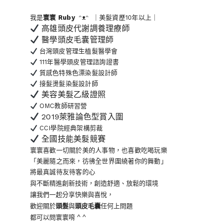
我是
寰寰
Ruby
ᵔᴥᵔ ｜美髮資歷10年以上｜
高雄頭皮代謝調養理療師
醫學頭皮毛囊管理師
台灣頭皮管理生植髮醫學會
111年醫學頭皮管理諮詢證書
質感色特殊色漂染髮設計師
接髮燙髮染髮設計師
美容美髮乙級證照
OMC教師研習營
2019萊雅論色型賞入圍
CCI學院經典架構剪裁
全國技能美髮競賽
寰寰喜歡一切關於美的人事物
，也喜歡吃喝玩樂
「美麗隨之而來，彷彿全世界
圍繞著你的舞動」
將最真誠待友待客的心
與不斷精進創新技術，創造舒適、放鬆的環境
讓我們一起分享快樂與喜悅，
歡迎關於
頭髮
與
頭皮毛囊
任何上問題
都可以問寰寰唷 ^ ^