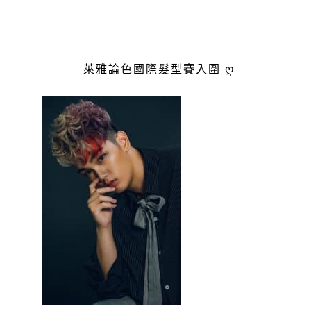
萊雅論色國際髮型賽入圍 ღ