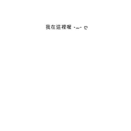
我在這裡喔 •⩊• ღ