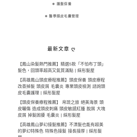
✵ 護髮保養
✵ 醫學頭皮毛囊管理
最新文章 ღ
【鳳山染髮熱門推薦】精選5款「不怕布丁頭」
髮色，回頭率超高又氣質滿點 | 綵彤髮屋
【高雄鳳山頭皮療程推薦】頭皮保養 頭皮療程
改善掉髮 頭皮屑 毛囊炎 專業頭皮檢測 諮詢頭
皮毛囊護理 | 綵彤髮屋
【頭皮保養療程推薦】 帛琉之旅 絕美海景 頭
皮曬傷 造成頭皮刺痛 頭皮敏感紅腫 脫屑 大塊
皮屑 掉髮困擾 毛囊炎 | 綵彤髮屋
【高雄鳳山夢幻接髮推薦】不漂髮也能有超美
的夢幻特殊色 特殊色接髮 接長接厚 | 綵彤髮