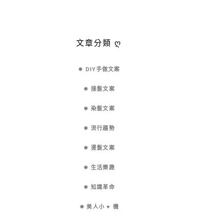
文章分類 ღ
✵ DIY手做文案
✵ 接髮文案
✵ 染髮文案
✵ 流行趨勢
✵ 燙髮文案
✵ 生活樂趣
✵ 知識革命
✵ 美人小 ♥ 機