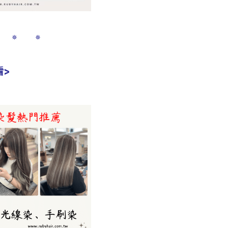
 ✵ ✵
看>