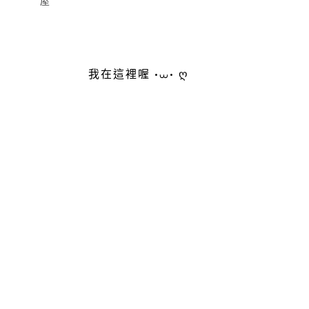
屋
我在這裡喔 •⩊• ღ