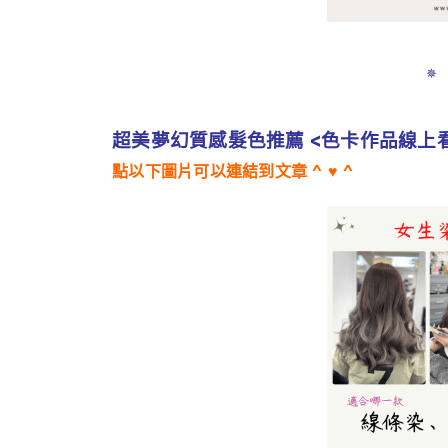
✵
超美夢幻質感髮色推薦 <色卡作品線上
點以下圖片可以連結到文章 ^ ♥ ^