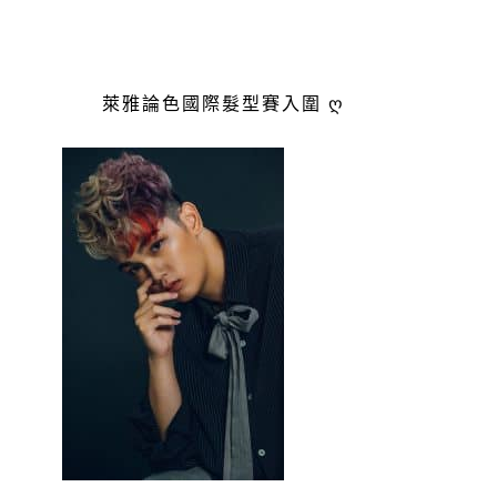
萊雅論色國際髮型賽入圍 ღ