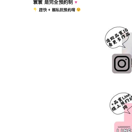
寰寰 是完全預約制
♥
趕快 + 賴私訊預約唷